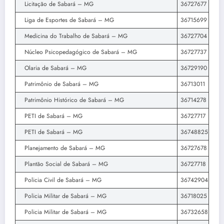
Licitação de Sabará – MG
36727677
Liga de Esportes de Sabará – MG
36715699
Medicina do Trabalho de Sabará – MG
36727704
Núcleo Psicopedagógico de Sabará – MG
36727737
Olaria de Sabará – MG
36729190
Patrimônio de Sabará – MG
36713011
Patrimônio Histórico de Sabará – MG
36714278
PETI de Sabará – MG
36727717
PETI de Sabará – MG
36748825
Planejamento de Sabará – MG
36727678
Plantão Social de Sabará – MG
36727718
Policia Civil de Sabará – MG
36742904
Policia Militar de Sabará – MG
36718025
Policia Militar de Sabará – MG
36732658