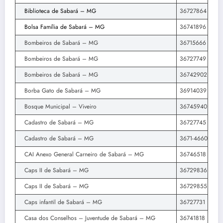
Biblioteca de Sabará – MG
36727864
Bolsa Família de Sabará – MG
36741896
Bombeiros de Sabará – MG
36715666
Bombeiros de Sabará – MG
36727749
Bombeiros de Sabará – MG
36742902
Borba Gato de Sabará – MG
36914039
Bosque Municipal – Viveiro
36745940
Cadastro de Sabará – MG
36727745
Cadastro de Sabará – MG
3671-4660
CAI Anexo General Carneiro de Sabará – MG
36746518
Caps II de Sabará – MG
36729836
Caps II de Sabará – MG
36729855
Caps infantil de Sabará – MG
36727731
Casa dos Conselhos – Juventude de Sabará – MG
36741818