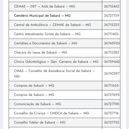
CEMAE – DST – Aids de Sabará – MG
36715462
Cemitério Municipal de Sabará – MG
36727729
Central de Ambulância – CEMAE de Sabará – MG
36715225
Centro Atendimento Turista de Sabará – MG
36711403
Certidões e Documentos de Sabará – MG
36745935
Chácara do Lessa de Sabará – MG
36712282
Clinica Odontológica – Gen. Carneiro de Sabará – MG
36729442
CMAS – Conselho de Assistência Social de Sabará –
36742597
MG
Compras de Sabará – MG
36711655
Compras de Sabará – MG
36727695
Comunicação de Sabará – MG
36727700
Conselho da Criança – CMDCA de Sabará – MG
36727716
Conselho Tutelar de Sabará – MG
36727752