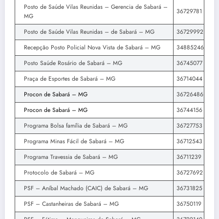
Posto de Saúde Vilas Reunidas – Gerencia de Sabará –
36729781
MG
Posto de Saúde Vilas Reunidas – de Sabará – MG
36729992
Recepção Posto Policial Nova Vista de Sabará – MG
34885246
Posto Saúde Rosário de Sabará – MG
36745077
Praça de Esportes de Sabará – MG
36714044
Procon de Sabará – MG
36726486
Procon de Sabará – MG
36744156
Programa Bolsa família de Sabará – MG
36727753
Programa Minas Fácil de Sabará – MG
36712543
Programa Travessia de Sabará – MG
36711239
Protocolo de Sabará – MG
36727692
PSF – Aníbal Machado (CAIC) de Sabará – MG
36731825
PSF – Castanheiras de Sabará – MG
36750119