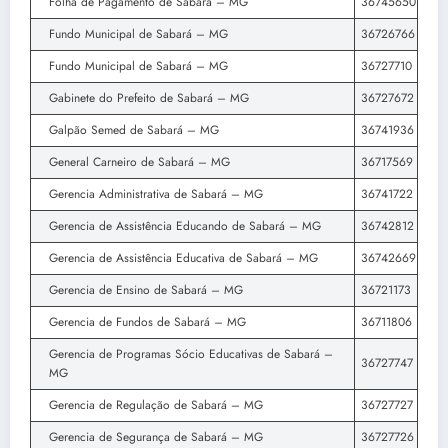
Folha de Pagamento de Sabará – MG
36745650
Fundo Municipal de Sabará – MG
36726766
Fundo Municipal de Sabará – MG
36727710
Gabinete do Prefeito de Sabará – MG
36727672
Galpão Semed de Sabará – MG
36741936
General Carneiro de Sabará – MG
36717569
Gerencia Administrativa de Sabará – MG
36741722
Gerencia de Assistência Educando de Sabará – MG
36742812
Gerencia de Assistência Educativa de Sabará – MG
36742669
Gerencia de Ensino de Sabará – MG
36721173
Gerencia de Fundos de Sabará – MG
36711806
Gerencia de Programas Sócio Educativas de Sabará –
36727747
MG
Gerencia de Regulação de Sabará – MG
36727727
Gerencia de Segurança de Sabará – MG
36727726