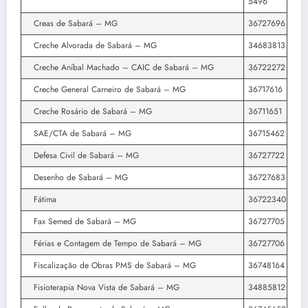
5496
Creas de Sabará – MG
36727696
Creche Alvorada de Sabará – MG
34683813
Creche Aníbal Machado – CAIC de Sabará – MG
36722272
Creche General Carneiro de Sabará – MG
36717616
Creche Rosário de Sabará – MG
36711651
SAE/CTA de Sabará – MG
36715462
Defesa Civil de Sabará – MG
36727722
Desenho de Sabará – MG
36727683
Fátima
36722340
Fax Semed de Sabará – MG
36727705
Férias e Contagem de Tempo de Sabará – MG
36727706
Fiscalização de Obras PMS de Sabará – MG
36748164
Fisioterapia Nova Vista de Sabará – MG
34885812