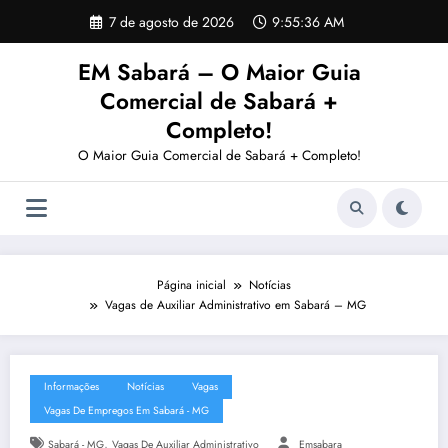
Pular
7 de agosto de 2026
9:55:37 AM
para
o
EM Sabará – O Maior Guia
conteúdo
Comercial de Sabará +
Completo!
O Maior Guia Comercial de Sabará + Completo!
Página inicial
Notícias
Vagas de Auxiliar Administrativo em Sabará – MG
Informações
Notícias
Vagas
Vagas De Empregos Em Sabará - MG
,
Sabará - MG
Vagas De Auxiliar Administrativo
Emsabara