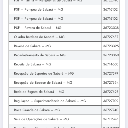
PSF – Fátima – Mangueiras de Sabará – MG
36722140
PSF – Pompeu de Sabará – MG
36716102
PSF – Pompeu de Sabará – MG
36716102
PSF – Ravena de Sabará – MG
36723038
Quadra Bataklan de Sabará – MG
36727687
Ravena de Sabará – MG
36723325
Recadastramento de Sabará – MG
36723360
Receita de Sabará – MG
36714660
Recepção de Esportes de Sabará – MG
36727679
Recepção do Bosque de Sabará – MG
36727694
Rede de Esgoto de Sabará – MG
36727693
Regulação – Superintendência de Sabará – MG
36727709
Roca Grande de Sabará – MG
36727740
Sala de Operações de Sabará – MG
36711649