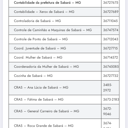
Contabilidade da prefeitura de Sabará – MG
36727675
Contabilidade – Xerox de Sabará – MG
36727689
Controladoria de Sabará – MG
36711045
Controle de Caminhão e Maquinas de Sabará – MG
36747574
Controle de Ponto de Sabará – MG
36712043
Coord. Juventude de Sabará – MG
36727715
Coord. Mulher de Sabará – MG
36714572
Coordenadoria da Mulher de Sabará – MG
36745085
Cozinha de Sabará – MG
36727732
3485-
CRAS – Ana Lúcia de Sabará – MG
2972
CRAS – Fátima de Sabará – MG
3673-2183
3672-
CRAS – General Carneiro de Sabará – MG
9046
3674-
CRAS – Roca Grande de Sabará – MG