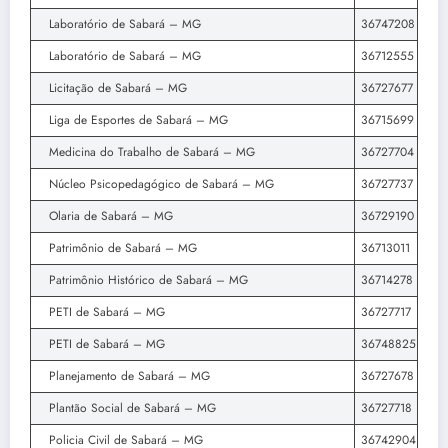
Laboratório de Sabará – MG
36747208
Laboratório de Sabará – MG
36712555
Licitação de Sabará – MG
36727677
Liga de Esportes de Sabará – MG
36715699
Medicina do Trabalho de Sabará – MG
36727704
Núcleo Psicopedagógico de Sabará – MG
36727737
Olaria de Sabará – MG
36729190
Patrimônio de Sabará – MG
36713011
Patrimônio Histórico de Sabará – MG
36714278
PETI de Sabará – MG
36727717
PETI de Sabará – MG
36748825
Planejamento de Sabará – MG
36727678
Plantão Social de Sabará – MG
36727718
Policia Civil de Sabará – MG
36742904