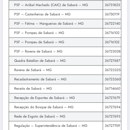
PSF – Aníbal Machado (CAIC) de Sabará – MG
36731825
PSF – Castanheiras de Sabará – MG
36750119
PSF – Fátima – Mangueiras de Sabará – MG
36722140
PSF – Pompeu de Sabará – MG
36716102
PSF – Pompeu de Sabará – MG
36716102
PSF – Ravena de Sabará – MG
36723038
Quadra Bataklan de Sabará – MG
36727687
Ravena de Sabará – MG
36723325
Recadastramento de Sabará – MG
36723360
Receita de Sabará – MG
36714660
Recepção de Esportes de Sabará – MG
36727679
Recepção do Bosque de Sabará – MG
36727694
Rede de Esgoto de Sabará – MG
36727693
Regulação – Superintendência de Sabará – MG
36727709