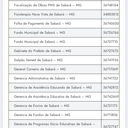
Fiscalização de Obras PMS de Sabará – MG
36748164
Fisioterapia Nova Vista de Sabará – MG
34885812
Folha de Pagamento de Sabará – MG
36745650
Fundo Municipal de Sabará – MG
36726766
Fundo Municipal de Sabará – MG
36727710
Gabinete do Prefeito de Sabará – MG
36727672
Galpão Semed de Sabará – MG
36741936
General Carneiro de Sabará – MG
36717569
Gerencia Administrativa de Sabará – MG
36741722
Gerencia de Assistência Educando de Sabará – MG
36742812
Gerencia de Assistência Educativa de Sabará – MG
36742669
Gerencia de Ensino de Sabará – MG
36721173
Gerencia de Fundos de Sabará – MG
36711806
Gerencia de Programas Sócio Educativas de Sabará –
36727747