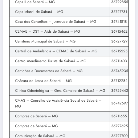
Caps II de Sabará – MG
36729855
Caps infantil de Sabará – MG
36727731
Casa dos Conselhos – Juventude de Sabará – MG
36741818
CEMAE – DST – Aids de Sabará – MG
36715462
Cemitério Municipal de Sabará – MG
36727729
Central de Ambulância – CEMAE de Sabará – MG
36715225
Centro Atendimento Turista de Sabará – MG
36711403
Certidões e Documentos de Sabará – MG
36745935
Chácara do Lessa de Sabará – MG
36712282
Clinica Odontológica – Gen. Carneiro de Sabará – MG
36729442
CMAS – Conselho de Assistência Social de Sabará –
36742597
MG
Compras de Sabará – MG
36711655
Compras de Sabará – MG
36727695
Comunicação de Sabará – MG
36727700