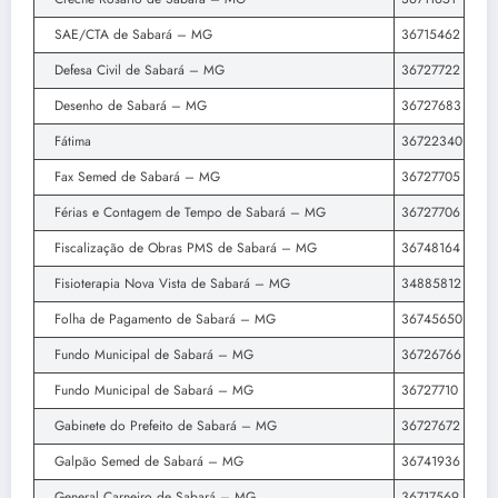
SAE/CTA de Sabará – MG
36715462
Defesa Civil de Sabará – MG
36727722
Desenho de Sabará – MG
36727683
Fátima
36722340
Fax Semed de Sabará – MG
36727705
Férias e Contagem de Tempo de Sabará – MG
36727706
Fiscalização de Obras PMS de Sabará – MG
36748164
Fisioterapia Nova Vista de Sabará – MG
34885812
Folha de Pagamento de Sabará – MG
36745650
Fundo Municipal de Sabará – MG
36726766
Fundo Municipal de Sabará – MG
36727710
Gabinete do Prefeito de Sabará – MG
36727672
Galpão Semed de Sabará – MG
36741936
General Carneiro de Sabará – MG
36717569