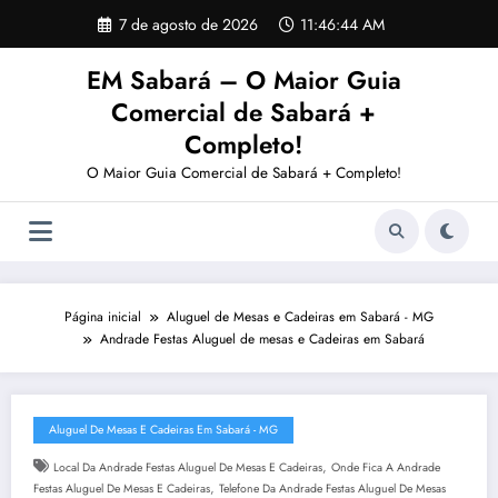
Pular
7 de agosto de 2026
11:46:45 AM
para
o
EM Sabará – O Maior Guia
conteúdo
Comercial de Sabará +
Completo!
O Maior Guia Comercial de Sabará + Completo!
Página inicial
Aluguel de Mesas e Cadeiras em Sabará - MG
Andrade Festas Aluguel de mesas e Cadeiras em Sabará
Aluguel De Mesas E Cadeiras Em Sabará - MG
,
Local Da Andrade Festas Aluguel De Mesas E Cadeiras
Onde Fica A Andrade
,
Festas Aluguel De Mesas E Cadeiras
Telefone Da Andrade Festas Aluguel De Mesas