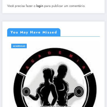
Você precisa fazer o
login
para publicar um comentário.
You May Have Missed
ACADEMIAS
NATAÇÃO E HIDROGINÁ
Acqua Gin Academia