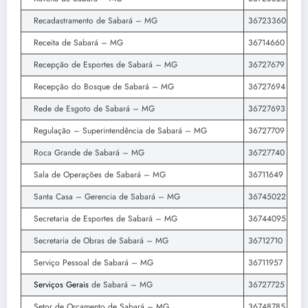
Recadastramento de Sabará – MG
36723360
Receita de Sabará – MG
36714660
Recepção de Esportes de Sabará – MG
36727679
Recepção do Bosque de Sabará – MG
36727694
Rede de Esgoto de Sabará – MG
36727693
Regulação – Superintendência de Sabará – MG
36727709
Roca Grande de Sabará – MG
36727740
Sala de Operações de Sabará – MG
36711649
Santa Casa – Gerencia de Sabará – MG
36745022
Secretaria de Esportes de Sabará – MG
36744095
Secretaria de Obras de Sabará – MG
36712710
Serviço Pessoal de Sabará – MG
36711957
Serviços Gerais
de Sabará – MG
36727725
Setor de Orçamento de Sabará – MG
36748785