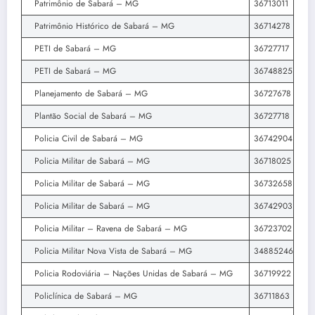
Patrimônio de Sabará – MG
36713011
Patrimônio Histórico de Sabará – MG
36714278
PETI de Sabará – MG
36727717
PETI de Sabará – MG
36748825
Planejamento de Sabará – MG
36727678
Plantão Social de Sabará – MG
36727718
Policia Civil de Sabará – MG
36742904
Policia Militar de Sabará – MG
36718025
Policia Militar de Sabará – MG
36732658
Policia Militar de Sabará – MG
36742903
Policia Militar – Ravena de Sabará – MG
36723702
Policia Militar Nova Vista de Sabará – MG
34885246
Policia Rodoviária – Nações Unidas de Sabará – MG
36719922
Policlínica de Sabará – MG
36711863