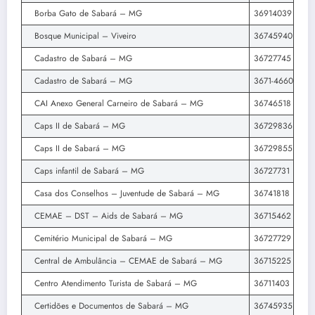
Borba Gato de Sabará – MG
36914039
Bosque Municipal – Viveiro
36745940
Cadastro de Sabará – MG
36727745
Cadastro de Sabará – MG
3671-4660
CAI Anexo General Carneiro de Sabará – MG
36746518
Caps II de Sabará – MG
36729836
Caps II de Sabará – MG
36729855
Caps infantil de Sabará – MG
36727731
Casa dos Conselhos – Juventude de Sabará – MG
36741818
CEMAE – DST – Aids de Sabará – MG
36715462
Cemitério Municipal de Sabará – MG
36727729
Central de Ambulância – CEMAE de Sabará – MG
36715225
Centro Atendimento Turista de Sabará – MG
36711403
Certidões e Documentos de Sabará – MG
36745935