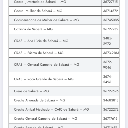
Coord. Juventude de Sabará – MG
36727715
Coord. Mulher de Sabará – MG
36714572
Coordenadoria da Mulher de Sabará – MG
36745085
Cozinha de Sabará – MG
36727732
3485-
CRAS – Ana Lúcia de Sabará – MG
2972
CRAS – Fátima de Sabará – MG
3673-2183
3672-
CRAS – General Carneiro de Sabará – MG
9046
3674-
CRAS – Roca Grande de Sabará – MG
5496
Creas de Sabará – MG
36727696
Creche Alvorada de Sabará – MG
34683813
Creche Aníbal Machado – CAIC de Sabará – MG
36722272
Creche General Carneiro de Sabará – MG
36717616
Creche Rosário de Sabará – MG
36711651