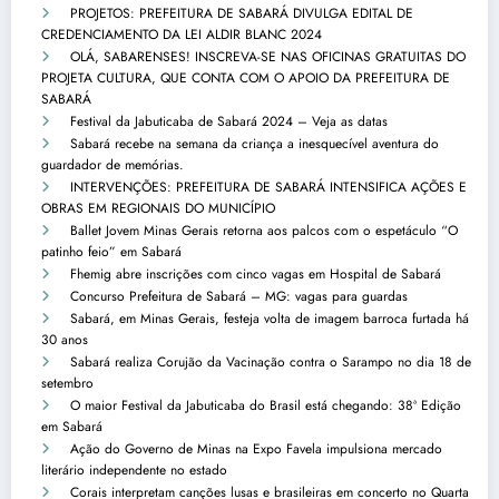
PROJETOS: PREFEITURA DE SABARÁ DIVULGA EDITAL DE
CREDENCIAMENTO DA LEI ALDIR BLANC 2024
OLÁ, SABARENSES! INSCREVA-SE NAS OFICINAS GRATUITAS DO
PROJETA CULTURA, QUE CONTA COM O APOIO DA PREFEITURA DE
SABARÁ
Festival da Jabuticaba de Sabará 2024 – Veja as datas
Sabará recebe na semana da criança a inesquecível aventura do
guardador de memórias.
INTERVENÇÕES: PREFEITURA DE SABARÁ INTENSIFICA AÇÕES E
OBRAS EM REGIONAIS DO MUNICÍPIO
Ballet Jovem Minas Gerais retorna aos palcos com o espetáculo “O
patinho feio” em Sabará
Fhemig abre inscrições com cinco vagas em Hospital de Sabará
Concurso Prefeitura de Sabará – MG: vagas para guardas
Sabará, em Minas Gerais, festeja volta de imagem barroca furtada há
30 anos
Sabará realiza Corujão da Vacinação contra o Sarampo no dia 18 de
setembro
O maior Festival da Jabuticaba do Brasil está chegando: 38ª Edição
em Sabará
Ação do Governo de Minas na Expo Favela impulsiona mercado
literário independente no estado
Corais interpretam canções lusas e brasileiras em concerto no Quarta