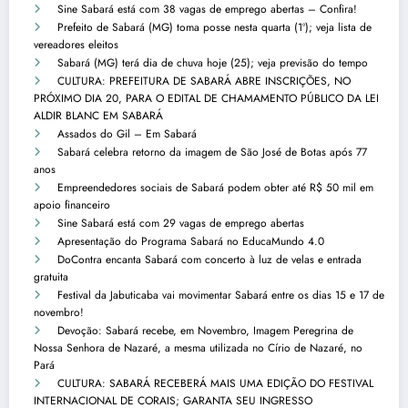
Sine Sabará está com 38 vagas de emprego abertas – Confira!
Prefeito de Sabará (MG) toma posse nesta quarta (1º); veja lista de
vereadores eleitos
Sabará (MG) terá dia de chuva hoje (25); veja previsão do tempo
CULTURA: PREFEITURA DE SABARÁ ABRE INSCRIÇÕES, NO
PRÓXIMO DIA 20, PARA O EDITAL DE CHAMAMENTO PÚBLICO DA LEI
ALDIR BLANC EM SABARÁ
Assados do Gil – Em Sabará
Sabará celebra retorno da imagem de São José de Botas após 77
anos
Empreendedores sociais de Sabará podem obter até R$ 50 mil em
apoio financeiro
Sine Sabará está com 29 vagas de emprego abertas
Apresentação do Programa Sabará no EducaMundo 4.0
DoContra encanta Sabará com concerto à luz de velas e entrada
gratuita
Festival da Jabuticaba vai movimentar Sabará entre os dias 15 e 17 de
novembro!
Devoção: Sabará recebe, em Novembro, Imagem Peregrina de
Nossa Senhora de Nazaré, a mesma utilizada no Círio de Nazaré, no
Pará
CULTURA: SABARÁ RECEBERÁ MAIS UMA EDIÇÃO DO FESTIVAL
INTERNACIONAL DE CORAIS; GARANTA SEU INGRESSO