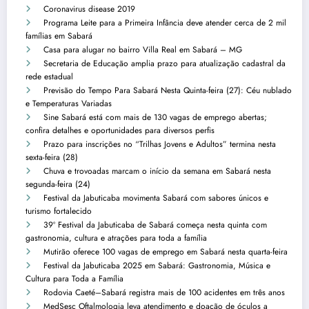
Coronavirus disease 2019
Programa Leite para a Primeira Infância deve atender cerca de 2 mil
famílias em Sabará
Casa para alugar no bairro Villa Real em Sabará – MG
Secretaria de Educação amplia prazo para atualização cadastral da
rede estadual
Previsão do Tempo Para Sabará Nesta Quinta-feira (27): Céu nublado
e Temperaturas Variadas
Sine Sabará está com mais de 130 vagas de emprego abertas;
confira detalhes e oportunidades para diversos perfis
Prazo para inscrições no “Trilhas Jovens e Adultos” termina nesta
sexta-feira (28)
Chuva e trovoadas marcam o início da semana em Sabará nesta
segunda-feira (24)
Festival da Jabuticaba movimenta Sabará com sabores únicos e
turismo fortalecido
39º Festival da Jabuticaba de Sabará começa nesta quinta com
gastronomia, cultura e atrações para toda a família
Mutirão oferece 100 vagas de emprego em Sabará nesta quarta-feira
Festival da Jabuticaba 2025 em Sabará: Gastronomia, Música e
Cultura para Toda a Família
Rodovia Caeté–Sabará registra mais de 100 acidentes em três anos
MedSesc Oftalmologia leva atendimento e doação de óculos a