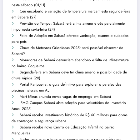
neste sábado (01/11)
Céu encoberto e variação de temperatura marcam esta segunda-feira
em Sabará (27)
Previsão do Tempo: Sabará terá clima ameno e céu parcialmente
limpo nesta sexta-feira (24)
Feira de Adoção em Sabará oferece vacinação, exames e cuidados
para pets
Chuva de Meteoros Orionídeas 2025: será possível observar de
Sabará?
Moradores de Sabará denunciam abandono e falta de infraestrutura
no bairro Coqueiros
Segunda-feira em Sabará deve ter clima ameno e possibilidade de
chuva rápida (20)
Portal Paripueira: o guia definitivo para explorar o paraíso das
piscinas naturais em AL
Mart Minas anuncia novas vagas de emprego em Sabará
IFMG Campus Sabará abre seleção para voluntários do Inventário
Anual 2025
Sabará recebe investimento histórico de R$ 60 milhões para obras
de contenção e segurança urbana
Sabará recebe novo Centro de Educação Infantil no bairro
Mangueiras
Fortes pancadas e trovoadas devem marcar a segunda-feira em