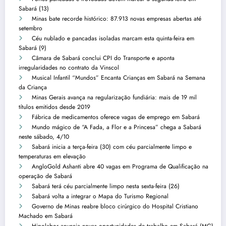
Sabará (13)
Minas bate recorde histórico: 87.913 novas empresas abertas até
setembro
Céu nublado e pancadas isoladas marcam esta quinta-feira em
Sabará (9)
Câmara de Sabará conclui CPI do Transporte e aponta
irregularidades no contrato da Vinscol
Musical Infantil “Mundos” Encanta Crianças em Sabará na Semana
da Criança
Minas Gerais avança na regularização fundiária: mais de 19 mil
títulos emitidos desde 2019
Fábrica de medicamentos oferece vagas de emprego em Sabará
Mundo mágico de “A Fada, a Flor e a Princesa” chega a Sabará
neste sábado, 4/10
Sabará inicia a terça-feira (30) com céu parcialmente limpo e
temperaturas em elevação
AngloGold Ashanti abre 40 vagas em Programa de Qualificação na
operação de Sabará
Sabará terá céu parcialmente limpo nesta sexta-feira (26)
Sabará volta a integrar o Mapa do Turismo Regional
Governo de Minas reabre bloco cirúrgico do Hospital Cristiano
Machado em Sabará
Hipolabor anuncia novas oportunidades de trabalho em Sabará (MG)