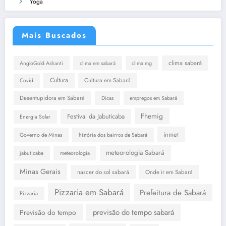
Yoga
Mais Buscados
clima sabará
AngloGold Ashanti
clima em sabará
clima mg
Cultura
Cultura em Sabará
Covid
Desentupidora em Sabará
Dicas
empregos em Sabará
Fhemig
Festival da Jabuticaba
Energia Solar
inmet
Governo de Minas
história dos bairros de Sabará
meteorologia Sabará
jabuticaba
meteorologia
Minas Gerais
nascer do sol sabará
Onde ir em Sabará
Pizzaria em Sabará
Prefeitura de Sabará
Pizzaria
previsão do tempo sabará
Previsão do tempo