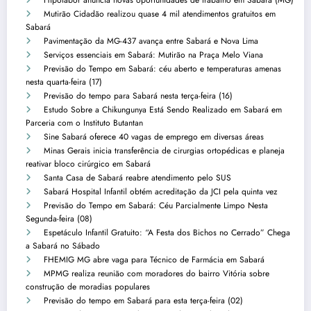
Mutirão Cidadão realizou quase 4 mil atendimentos gratuitos em
Sabará
Pavimentação da MG-437 avança entre Sabará e Nova Lima
Serviços essenciais em Sabará: Mutirão na Praça Melo Viana
Previsão do Tempo em Sabará: céu aberto e temperaturas amenas
nesta quarta-feira (17)
Previsão do tempo para Sabará nesta terça-feira (16)
Estudo Sobre a Chikungunya Está Sendo Realizado em Sabará em
Parceria com o Instituto Butantan
Sine Sabará oferece 40 vagas de emprego em diversas áreas
Minas Gerais inicia transferência de cirurgias ortopédicas e planeja
reativar bloco cirúrgico em Sabará
Santa Casa de Sabará reabre atendimento pelo SUS
Sabará Hospital Infantil obtém acreditação da JCI pela quinta vez
Previsão do Tempo em Sabará: Céu Parcialmente Limpo Nesta
Segunda-feira (08)
Espetáculo Infantil Gratuito: “A Festa dos Bichos no Cerrado” Chega
a Sabará no Sábado
FHEMIG MG abre vaga para Técnico de Farmácia em Sabará
MPMG realiza reunião com moradores do bairro Vitória sobre
construção de moradias populares
Previsão do tempo em Sabará para esta terça-feira (02)