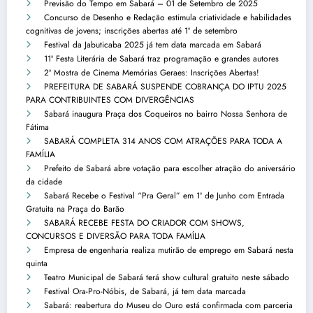
Previsão do Tempo em Sabará – 01 de Setembro de 2025
Concurso de Desenho e Redação estimula criatividade e habilidades
cognitivas de jovens; inscrições abertas até 1º de setembro
Festival da Jabuticaba 2025 já tem data marcada em Sabará
11ª Festa Literária de Sabará traz programação e grandes autores
2ª Mostra de Cinema Memórias Geraes: Inscrições Abertas!
PREFEITURA DE SABARÁ SUSPENDE COBRANÇA DO IPTU 2025
PARA CONTRIBUINTES COM DIVERGÊNCIAS
Sabará inaugura Praça dos Coqueiros no bairro Nossa Senhora de
Fátima
SABARÁ COMPLETA 314 ANOS COM ATRAÇÕES PARA TODA A
FAMÍLIA
Prefeito de Sabará abre votação para escolher atração do aniversário
da cidade
Sabará Recebe o Festival “Pra Geral” em 1º de Junho com Entrada
Gratuita na Praça do Barão
SABARÁ RECEBE FESTA DO CRIADOR COM SHOWS,
CONCURSOS E DIVERSÃO PARA TODA FAMÍLIA
Empresa de engenharia realiza mutirão de emprego em Sabará nesta
quinta
Teatro Municipal de Sabará terá show cultural gratuito neste sábado
Festival Ora-Pro-Nóbis, de Sabará, já tem data marcada
Sabará: reabertura do Museu do Ouro está confirmada com parceria