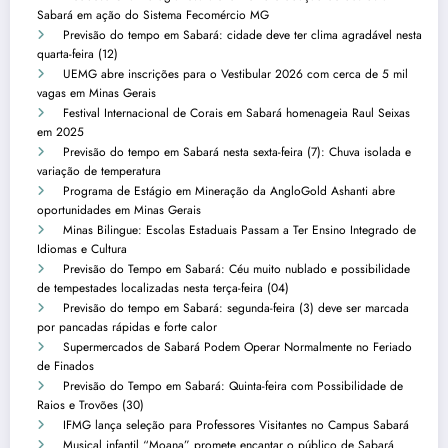
Sabará em ação do Sistema Fecomércio MG
Previsão do tempo em Sabará: cidade deve ter clima agradável nesta
quarta-feira (12)
UEMG abre inscrições para o Vestibular 2026 com cerca de 5 mil
vagas em Minas Gerais
Festival Internacional de Corais em Sabará homenageia Raul Seixas
em 2025
Previsão do tempo em Sabará nesta sexta-feira (7): Chuva isolada e
variação de temperatura
Programa de Estágio em Mineração da AngloGold Ashanti abre
oportunidades em Minas Gerais
Minas Bilingue: Escolas Estaduais Passam a Ter Ensino Integrado de
Idiomas e Cultura
Previsão do Tempo em Sabará: Céu muito nublado e possibilidade
de tempestades localizadas nesta terça-feira (04)
Previsão do tempo em Sabará: segunda-feira (3) deve ser marcada
por pancadas rápidas e forte calor
Supermercados de Sabará Podem Operar Normalmente no Feriado
de Finados
Previsão do Tempo em Sabará: Quinta-feira com Possibilidade de
Raios e Trovões (30)
IFMG lança seleção para Professores Visitantes no Campus Sabará
Musical infantil “Moana” promete encantar o público de Sabará