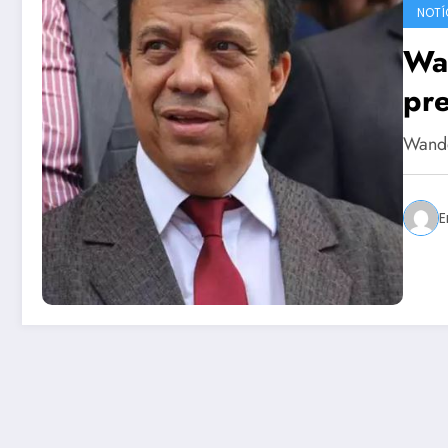
NOTÍ
Wan
pre
Wande
E