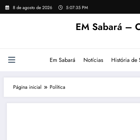
Pular
8 de agosto de 2026
5:07:36 PM
para
o
EM Sabará – O
conteúdo
Em Sabará
Notícias
História de
Página inicial
Política