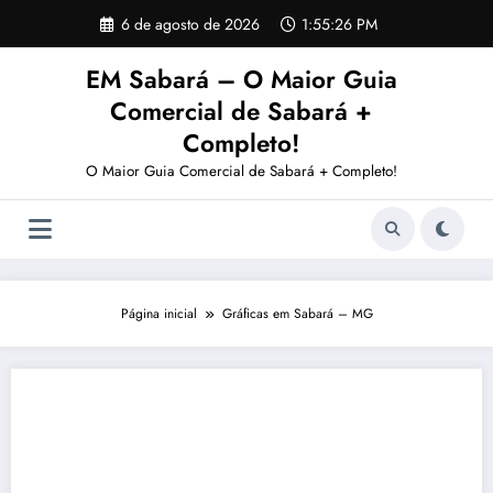
Pular
6 de agosto de 2026
1:55:27 PM
para
o
EM Sabará – O Maior Guia
conteúdo
Comercial de Sabará +
Completo!
O Maior Guia Comercial de Sabará + Completo!
Página inicial
Gráficas em Sabará – MG