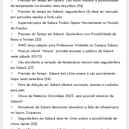
Previsão do Tempo em Sabará: Céu muito nublado e possibilidade
de tempestades localizadas nesta terça-feira (04)
Previsão do tempo em Sabará: segunda-feira (3) deve ser marcada
por pancadas rápidas e forte calor
Supermercados de Sabará Podem Operar Normalmente no Feriado
de Finados
Previsão do Tempo em Sabará: Quinta-feira com Possibilidade de
Raios e Trovões (30)
IFMG lança seleção para Professores Visitantes no Campus Sabará
Musical infantil “Moana” promete encantar o público de Sabará
neste sábado (01/11)
Céu encoberto e variação de temperatura marcam esta segunda-feira
em Sabará (27)
Previsão do Tempo: Sabará terá clima ameno e céu parcialmente
limpo nesta sexta-feira (24)
Feira de Adoção em Sabará oferece vacinação, exames e cuidados
para pets
Chuva de Meteoros Orionídeas 2025: será possível observar de
Sabará?
Moradores de Sabará denunciam abandono e falta de infraestrutura
no bairro Coqueiros
Segunda-feira em Sabará deve ter clima ameno e possibilidade de
chuva rápida (20)