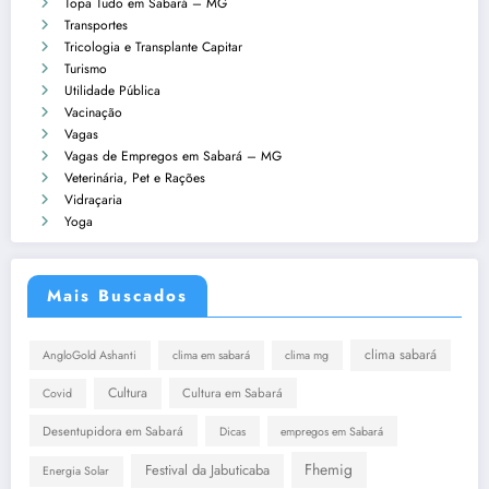
Topa Tudo em Sabará – MG
Transportes
Tricologia e Transplante Capitar
Turismo
Utilidade Pública
Vacinação
Vagas
Vagas de Empregos em Sabará – MG
Veterinária, Pet e Rações
Vidraçaria
Yoga
Mais Buscados
clima sabará
AngloGold Ashanti
clima em sabará
clima mg
Cultura
Cultura em Sabará
Covid
Desentupidora em Sabará
Dicas
empregos em Sabará
Fhemig
Festival da Jabuticaba
Energia Solar