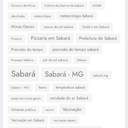
inmet
Governo de Minas
história dos bairros de Sabará
meteorologia Sabará
jabuticaba
meteorologia
Minas Gerais
nascer do sol sabará
Onde ir em Sabará
Pizzaria em Sabará
Prefeitura de Sabará
Pizzaria
previsão do tempo sabará
Previsão do tempo
pôr do sol sabará
Processo Seletivo
SAbara
Sabará
Sabará - MG
sabará mg
temperatura sabará
Teatro
Sabará – MG
umidade do ar Sabará
tempo em minas gerais
Vacinação
Utilidade publica
vacina
Vacinação em Sabará
vacinação sabara