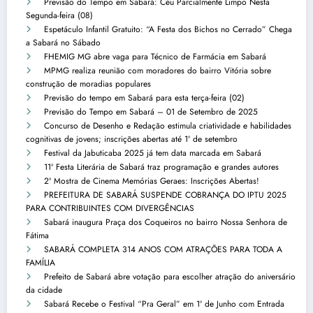
Previsão do Tempo em Sabará: Céu Parcialmente Limpo Nesta
Segunda-feira (08)
Espetáculo Infantil Gratuito: “A Festa dos Bichos no Cerrado” Chega
a Sabará no Sábado
FHEMIG MG abre vaga para Técnico de Farmácia em Sabará
MPMG realiza reunião com moradores do bairro Vitória sobre
construção de moradias populares
Previsão do tempo em Sabará para esta terça-feira (02)
Previsão do Tempo em Sabará – 01 de Setembro de 2025
Concurso de Desenho e Redação estimula criatividade e habilidades
cognitivas de jovens; inscrições abertas até 1º de setembro
Festival da Jabuticaba 2025 já tem data marcada em Sabará
11ª Festa Literária de Sabará traz programação e grandes autores
2ª Mostra de Cinema Memórias Geraes: Inscrições Abertas!
PREFEITURA DE SABARÁ SUSPENDE COBRANÇA DO IPTU 2025
PARA CONTRIBUINTES COM DIVERGÊNCIAS
Sabará inaugura Praça dos Coqueiros no bairro Nossa Senhora de
Fátima
SABARÁ COMPLETA 314 ANOS COM ATRAÇÕES PARA TODA A
FAMÍLIA
Prefeito de Sabará abre votação para escolher atração do aniversário
da cidade
Sabará Recebe o Festival “Pra Geral” em 1º de Junho com Entrada