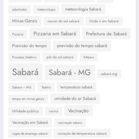
meteorologia Sabará
jabuticaba
meteorologia
Minas Gerais
nascer do sol sabará
Onde ir em Sabará
Pizzaria em Sabará
Prefeitura de Sabará
Pizzaria
previsão do tempo sabará
Previsão do tempo
pôr do sol sabará
Processo Seletivo
SAbara
Sabará
Sabará - MG
sabará mg
temperatura sabará
Teatro
Sabará – MG
umidade do ar Sabará
tempo em minas gerais
Vacinação
Utilidade publica
vacina
Vacinação em Sabará
vacinação sabara
variação de temperatura sabará
vagas de emprego sabará