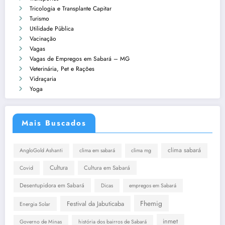
Tricologia e Transplante Capitar
Turismo
Utilidade Pública
Vacinação
Vagas
Vagas de Empregos em Sabará – MG
Veterinária, Pet e Rações
Vidraçaria
Yoga
Mais Buscados
clima sabará
AngloGold Ashanti
clima em sabará
clima mg
Cultura
Cultura em Sabará
Covid
Desentupidora em Sabará
Dicas
empregos em Sabará
Fhemig
Festival da Jabuticaba
Energia Solar
inmet
Governo de Minas
história dos bairros de Sabará