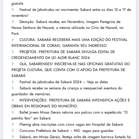
gratuita
Festival da Jabuticaba vai movimentar Sabará entre os dias 15 e 17 de
novembro!
Devoção: Sabará recebe, em Novembro, Imagem Peregrina de
Nossa Senhora de Nazaré, a mesma utilizada no Círio de Nazaré, no
Pará
CULTURA: SABARÁ RECEBERÁ MAIS UMA EDIÇÃO DO FESTIVAL
INTERNACIONAL DE CORAIS; GARANTA SEU INGRESSO
PROJETOS: PREFEITURA DE SABARÁ DIVULGA EDITAL DE
CREDENCIAMENTO DA LEI ALDIR BLANC 2024
OLÁ, SABARENSES! INSCREVA-SE NAS OFICINAS GRATUITAS DO
PROJETA CULTURA, QUE CONTA COM O APOIO DA PREFEITURA DE
SABARÁ
Festival da Jabuticaba de Sabará 2024 – Veja as datas
Sabará recebe na semana da criança a inesquecível aventura do
guardador de memórias.
INTERVENÇÕES: PREFEITURA DE SABARÁ INTENSIFICA AÇÕES E
OBRAS EM REGIONAIS DO MUNICÍPIO
Ballet Jovem Minas Gerais retorna aos palcos com o espetáculo “O
patinho feio” em Sabará
Fhemig abre inscrições com cinco vagas em Hospital de Sabará
Concurso Prefeitura de Sabará – MG: vagas para guardas
Sabará, em Minas Gerais, festeja volta de imagem barroca furtada há