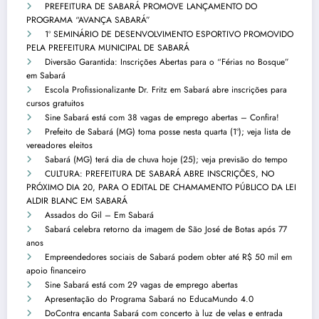
PREFEITURA DE SABARÁ PROMOVE LANÇAMENTO DO
PROGRAMA “AVANÇA SABARÁ”
1º SEMINÁRIO DE DESENVOLVIMENTO ESPORTIVO PROMOVIDO
PELA PREFEITURA MUNICIPAL DE SABARÁ
Diversão Garantida: Inscrições Abertas para o “Férias no Bosque”
em Sabará
Escola Profissionalizante Dr. Fritz em Sabará abre inscrições para
cursos gratuitos
Sine Sabará está com 38 vagas de emprego abertas – Confira!
Prefeito de Sabará (MG) toma posse nesta quarta (1º); veja lista de
vereadores eleitos
Sabará (MG) terá dia de chuva hoje (25); veja previsão do tempo
CULTURA: PREFEITURA DE SABARÁ ABRE INSCRIÇÕES, NO
PRÓXIMO DIA 20, PARA O EDITAL DE CHAMAMENTO PÚBLICO DA LEI
ALDIR BLANC EM SABARÁ
Assados do Gil – Em Sabará
Sabará celebra retorno da imagem de São José de Botas após 77
anos
Empreendedores sociais de Sabará podem obter até R$ 50 mil em
apoio financeiro
Sine Sabará está com 29 vagas de emprego abertas
Apresentação do Programa Sabará no EducaMundo 4.0
DoContra encanta Sabará com concerto à luz de velas e entrada