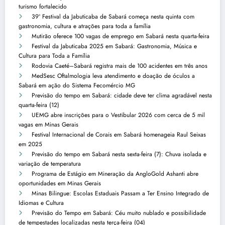
turismo fortalecido
39º Festival da Jabuticaba de Sabará começa nesta quinta com
gastronomia, cultura e atrações para toda a família
Mutirão oferece 100 vagas de emprego em Sabará nesta quarta-feira
Festival da Jabuticaba 2025 em Sabará: Gastronomia, Música e
Cultura para Toda a Família
Rodovia Caeté–Sabará registra mais de 100 acidentes em três anos
MedSesc Oftalmologia leva atendimento e doação de óculos a
Sabará em ação do Sistema Fecomércio MG
Previsão do tempo em Sabará: cidade deve ter clima agradável nesta
quarta-feira (12)
UEMG abre inscrições para o Vestibular 2026 com cerca de 5 mil
vagas em Minas Gerais
Festival Internacional de Corais em Sabará homenageia Raul Seixas
em 2025
Previsão do tempo em Sabará nesta sexta-feira (7): Chuva isolada e
variação de temperatura
Programa de Estágio em Mineração da AngloGold Ashanti abre
oportunidades em Minas Gerais
Minas Bilingue: Escolas Estaduais Passam a Ter Ensino Integrado de
Idiomas e Cultura
Previsão do Tempo em Sabará: Céu muito nublado e possibilidade
de tempestades localizadas nesta terça-feira (04)