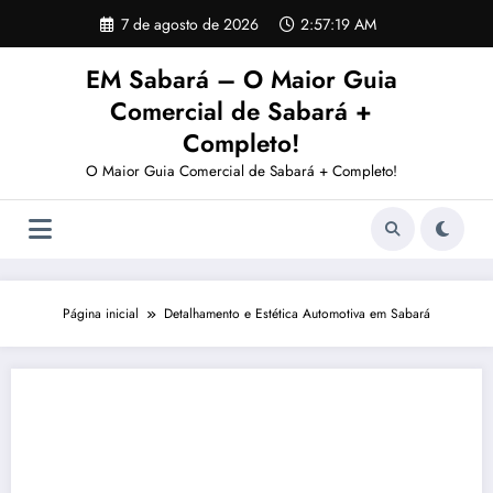
Pular
7 de agosto de 2026
2:57:20 AM
para
o
EM Sabará – O Maior Guia
conteúdo
Comercial de Sabará +
Completo!
O Maior Guia Comercial de Sabará + Completo!
Página inicial
Detalhamento e Estética Automotiva em Sabará