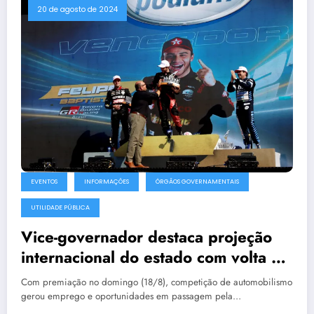
20 de agosto de 2024
EVENTOS
INFORMAÇÕES
ÓRGÃOS GOVERNAMENTAIS
UTILIDADE PÚBLICA
Vice-governador destaca projeção
internacional do estado com volta da
Stock Car a Minas Gerais
Com premiação no domingo (18/8), competição de automobilismo
gerou emprego e oportunidades em passagem pela…