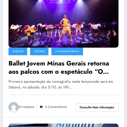
EVENTOS
TEATROS
UTILIDADE PÚBLICA
Ballet Jovem Minas Gerais retorna
aos palcos com o espetáculo “O
patinho feio” em Sabará
Primeira apresentação da coreografia nesta temporada será em
Sabará, no sábado, dia 5/10, às 19h;…
Emsabara
0 Comentários
Consulte Mais Informação