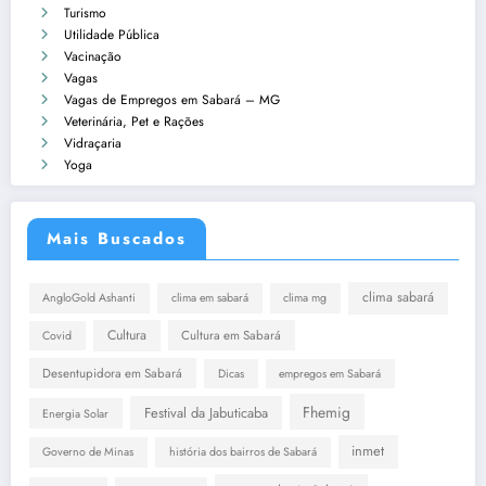
Turismo
Utilidade Pública
Vacinação
Vagas
Vagas de Empregos em Sabará – MG
Veterinária, Pet e Rações
Vidraçaria
Yoga
Mais Buscados
clima sabará
AngloGold Ashanti
clima em sabará
clima mg
Cultura
Cultura em Sabará
Covid
Desentupidora em Sabará
Dicas
empregos em Sabará
Fhemig
Festival da Jabuticaba
Energia Solar
inmet
Governo de Minas
história dos bairros de Sabará