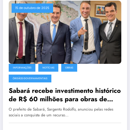
15 de outubro de 2025
INFORMAÇÕES
NOTÍCIAS
OBRAS
ÓRGÃOS GOVERNAMENTAIS
Sabará recebe investimento histórico
de R$ 60 milhões para obras de
contenção e segurança urbana
O prefeito de Sabará, Sargento Rodolfo, anunciou pelas redes
sociais a conquista de um recurso…