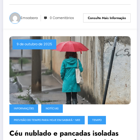
Emsabara
0 Comentários
Consulte Mais Informação
9 de outubro de 2025
INFORMAÇÕES
NOTÍCIAS
PREVISÃO DO TEMPO PARA HOJE EM SABARÁ - MG
TEMPO
Céu nublado e pancadas isoladas