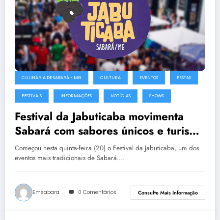
CULINÁRIA DE SABARÁ - MG
CULTURA
EVENTOS
FESTAS
FESTIVAIS
INFORMAÇÕES
NOTÍCIAS
SHOWS
Festival da Jabuticaba movimenta
Sabará com sabores únicos e turismo
fortalecido
Começou nesta quinta-feira (20) o Festival da Jabuticaba, um dos
eventos mais tradicionais de Sabará.…
Emsabara
0 Comentários
Consulte Mais Informação