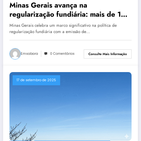
Minas Gerais avança na
regularização fundiária: mais de 19
mil títulos emitidos desde 2019
Minas Gerais celebra um marco significativo na política de
regularização fundiária com a emissão de…
Emsabara
0 Comentários
Consulte Mais Informação
17 de setembro de 2025