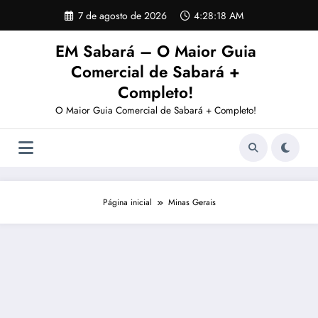
Pular
7 de agosto de 2026
4:28:20 AM
para
o
EM Sabará – O Maior Guia
conteúdo
Comercial de Sabará +
Completo!
O Maior Guia Comercial de Sabará + Completo!
Página inicial
Minas Gerais