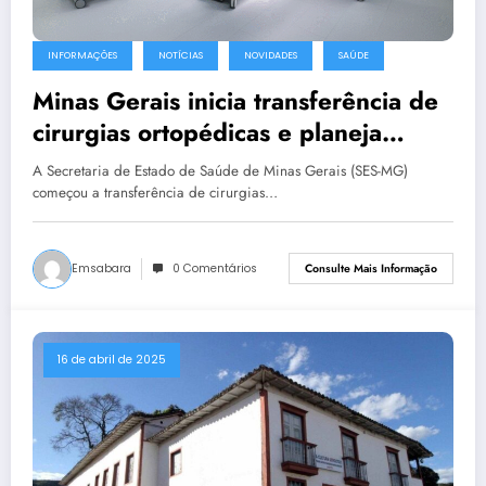
INFORMAÇÕES
NOTÍCIAS
NOVIDADES
SAÚDE
Minas Gerais inicia transferência de
cirurgias ortopédicas e planeja
reativar bloco cirúrgico em Sabará
A Secretaria de Estado de Saúde de Minas Gerais (SES-MG)
começou a transferência de cirurgias…
Emsabara
0 Comentários
Consulte Mais Informação
16 de abril de 2025