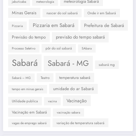
meteorologia Sabará
jabuticaba
meteorologia
Minas Gerais
nascer do sol sabará
Onde ir em Sabará
Pizzaria em Sabará
Prefeitura de Sabará
Pizzaria
previsão do tempo sabará
Previsão do tempo
pôr do sol sabará
Processo Seletivo
SAbara
Sabará
Sabará - MG
sabará mg
temperatura sabará
Teatro
Sabará – MG
umidade do ar Sabará
tempo em minas gerais
Vacinação
Utilidade publica
vacina
Vacinação em Sabará
vacinação sabara
variação de temperatura sabará
vagas de emprego sabará