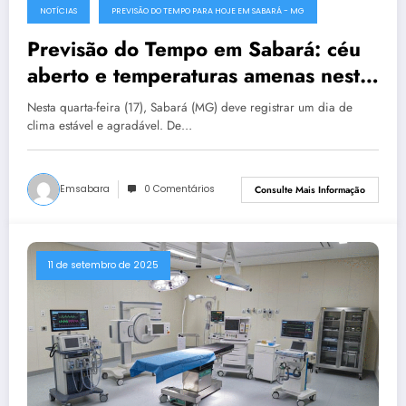
NOTÍCIAS
PREVISÃO DO TEMPO PARA HOJE EM SABARÁ - MG
Previsão do Tempo em Sabará: céu
aberto e temperaturas amenas nesta
quarta-feira (17)
Nesta quarta-feira (17), Sabará (MG) deve registrar um dia de
clima estável e agradável. De…
Emsabara
0 Comentários
Consulte Mais Informação
11 de setembro de 2025