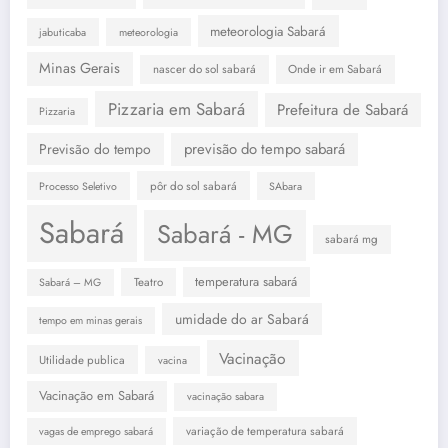
meteorologia Sabará
jabuticaba
meteorologia
Minas Gerais
nascer do sol sabará
Onde ir em Sabará
Pizzaria em Sabará
Prefeitura de Sabará
Pizzaria
previsão do tempo sabará
Previsão do tempo
pôr do sol sabará
Processo Seletivo
SAbara
Sabará
Sabará - MG
sabará mg
temperatura sabará
Teatro
Sabará – MG
umidade do ar Sabará
tempo em minas gerais
Vacinação
Utilidade publica
vacina
Vacinação em Sabará
vacinação sabara
variação de temperatura sabará
vagas de emprego sabará