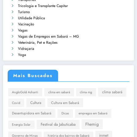
Tricologia e Transplante Capitar
Turismo
Utilidade Pública
Vacinação
Vagas
Vagas de Empregos em Sabará – MG
Veterinária, Pet e Rações
Vidraçaria
Yoga
Mais Buscados
clima sabará
AngloGold Ashanti
clima em sabará
clima mg
Cultura
Cultura em Sabará
Covid
Desentupidora em Sabará
Dicas
empregos em Sabará
Fhemig
Festival da Jabuticaba
Energia Solar
inmet
Governo de Minas
história dos bairros de Sabará