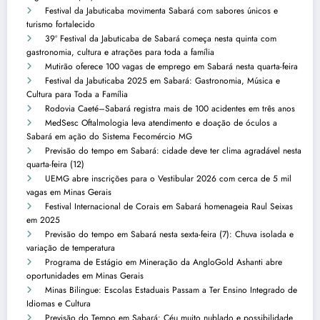
Festival da Jabuticaba movimenta Sabará com sabores únicos e
turismo fortalecido
39º Festival da Jabuticaba de Sabará começa nesta quinta com
gastronomia, cultura e atrações para toda a família
Mutirão oferece 100 vagas de emprego em Sabará nesta quarta-feira
Festival da Jabuticaba 2025 em Sabará: Gastronomia, Música e
Cultura para Toda a Família
Rodovia Caeté–Sabará registra mais de 100 acidentes em três anos
MedSesc Oftalmologia leva atendimento e doação de óculos a
Sabará em ação do Sistema Fecomércio MG
Previsão do tempo em Sabará: cidade deve ter clima agradável nesta
quarta-feira (12)
UEMG abre inscrições para o Vestibular 2026 com cerca de 5 mil
vagas em Minas Gerais
Festival Internacional de Corais em Sabará homenageia Raul Seixas
em 2025
Previsão do tempo em Sabará nesta sexta-feira (7): Chuva isolada e
variação de temperatura
Programa de Estágio em Mineração da AngloGold Ashanti abre
oportunidades em Minas Gerais
Minas Bilingue: Escolas Estaduais Passam a Ter Ensino Integrado de
Idiomas e Cultura
Previsão do Tempo em Sabará: Céu muito nublado e possibilidade