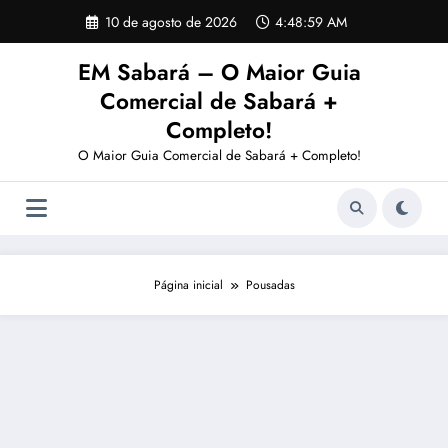
Pular
10 de agosto de 2026
4:49:00 AM
para
o
EM Sabará – O Maior Guia
conteúdo
Comercial de Sabará +
Completo!
O Maior Guia Comercial de Sabará + Completo!
Página inicial
Pousadas