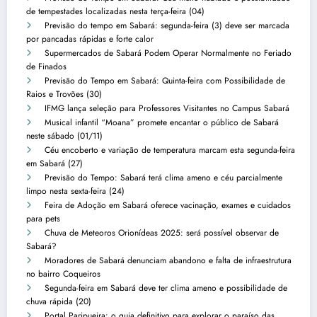
de tempestades localizadas nesta terça-feira (04)
Previsão do tempo em Sabará: segunda-feira (3) deve ser marcada
por pancadas rápidas e forte calor
Supermercados de Sabará Podem Operar Normalmente no Feriado
de Finados
Previsão do Tempo em Sabará: Quinta-feira com Possibilidade de
Raios e Trovões (30)
IFMG lança seleção para Professores Visitantes no Campus Sabará
Musical infantil “Moana” promete encantar o público de Sabará
neste sábado (01/11)
Céu encoberto e variação de temperatura marcam esta segunda-feira
em Sabará (27)
Previsão do Tempo: Sabará terá clima ameno e céu parcialmente
limpo nesta sexta-feira (24)
Feira de Adoção em Sabará oferece vacinação, exames e cuidados
para pets
Chuva de Meteoros Orionídeas 2025: será possível observar de
Sabará?
Moradores de Sabará denunciam abandono e falta de infraestrutura
no bairro Coqueiros
Segunda-feira em Sabará deve ter clima ameno e possibilidade de
chuva rápida (20)
Portal Paripueira: o guia definitivo para explorar o paraíso das