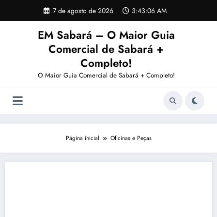
Pular
7 de agosto de 2026
3:43:07 AM
para
o
EM Sabará – O Maior Guia
conteúdo
Comercial de Sabará +
Completo!
O Maior Guia Comercial de Sabará + Completo!
Página inicial
Oficinas e Peças