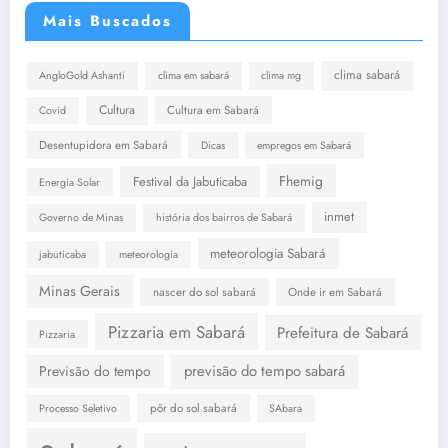
Mais Buscados
clima sabará
AngloGold Ashanti
clima em sabará
clima mg
Cultura
Cultura em Sabará
Covid
Desentupidora em Sabará
Dicas
empregos em Sabará
Fhemig
Festival da Jabuticaba
Energia Solar
inmet
Governo de Minas
história dos bairros de Sabará
meteorologia Sabará
jabuticaba
meteorologia
Minas Gerais
nascer do sol sabará
Onde ir em Sabará
Pizzaria em Sabará
Prefeitura de Sabará
Pizzaria
previsão do tempo sabará
Previsão do tempo
pôr do sol sabará
Processo Seletivo
SAbara