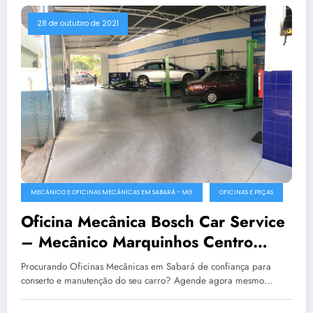
28 de outubro de 2021
MECÂNICO E OFICINAS MECÂNICAS EM SABARÁ - MG
OFICINAS E PEÇAS
Oficina Mecânica Bosch Car Service
– Mecânico Marquinhos Centro
Automotivo em Sabará
Procurando Oficinas Mecânicas em Sabará de confiança para
conserto e manutenção do seu carro? Agende agora mesmo…