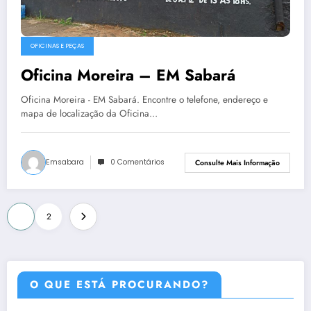
OFICINAS E PEÇAS
Oficina Moreira – EM Sabará
Oficina Moreira - EM Sabará. Encontre o telefone, endereço e
mapa de localização da Oficina…
Emsabara
0 Comentários
Consulte Mais Informação
Paginação
1
2
de
posts
O QUE ESTÁ PROCURANDO?