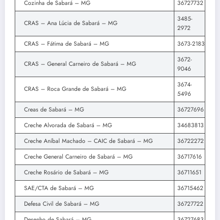
Cozinha de Sabará – MG
36727732
3485-
CRAS – Ana Lúcia de Sabará – MG
2972
CRAS – Fátima de Sabará – MG
3673-2183
3672-
CRAS – General Carneiro de Sabará – MG
9046
3674-
CRAS – Roca Grande de Sabará – MG
5496
Creas de Sabará – MG
36727696
Creche Alvorada de Sabará – MG
34683813
Creche Aníbal Machado – CAIC de Sabará – MG
36722272
Creche General Carneiro de Sabará – MG
36717616
Creche Rosário de Sabará – MG
36711651
SAE/CTA de Sabará – MG
36715462
Defesa Civil de Sabará – MG
36727722
Desenho de Sabará – MG
36727683