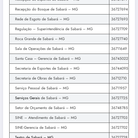
Recepção do Bosque de Sabará – MG
36727694
Rede de Esgoto de Sabará – MG
36727693
Regulação – Superintendência de Sabará – MG
36727709
Roca Grande de Sabará – MG
36727740
Sala de Operações de Sabará – MG
36711649
Santa Casa – Gerencia de Sabará – MG
36745022
Secretaria de Esportes de Sabará – MG
36744095
Secretaria de Obras de Sabará – MG
36712710
Serviço Pessoal de Sabará – MG
36711957
Serviços Gerais
de Sabará – MG
36727725
Setor de Orçamento de Sabará – MG
36748785
SINE – Atendimento de Sabará – MG
36727703
SINE-Gerencia de Sabará – MG
36727702
Teatro de Sabará – MG
36727728