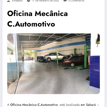
Emsabara
17 De Fevereiro De 2022
0 Comentários
Oficina Mecânica
C.Automotivo
A
Oficina Mecânica C.Automotivo
está localizada
em Sabará
–