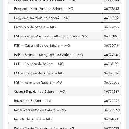
Programa Minas Fácil de Sabará – MG
36712543
Programa Travessia de Sabará – MG
36711239
Protocolo de Sabará – MG
36727692
PSF – Aníbal Machado (CAIC) de Sabará – MG
36731825
PSF – Castanheiras de Sabará – MG
36750119
PSF – Fátima – Mangueiras de Sabará – MG
36722140
PSF – Pompeu de Sabará – MG
36716102
PSF – Pompeu de Sabará – MG
36716102
PSF – Ravena de Sabará – MG
36723038
Quadra Bataklan de Sabará – MG
36727687
Ravena de Sabará – MG
36723325
Recadastramento de Sabará – MG
36723360
Receita de Sabará – MG
36714660
Recepção de Esportes de Sabará – MG
36727679