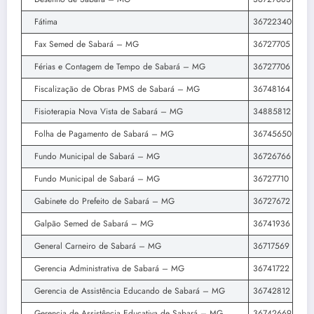
Fátima
36722340
Fax Semed de Sabará – MG
36727705
Férias e Contagem de Tempo de Sabará – MG
36727706
Fiscalização de Obras PMS de Sabará – MG
36748164
Fisioterapia Nova Vista de Sabará – MG
34885812
Folha de Pagamento de Sabará – MG
36745650
Fundo Municipal de Sabará – MG
36726766
Fundo Municipal de Sabará – MG
36727710
Gabinete do Prefeito de Sabará – MG
36727672
Galpão Semed de Sabará – MG
36741936
General Carneiro de Sabará – MG
36717569
Gerencia Administrativa de Sabará – MG
36741722
Gerencia de Assistência Educando de Sabará – MG
36742812
Gerencia de Assistência Educativa de Sabará – MG
36742669