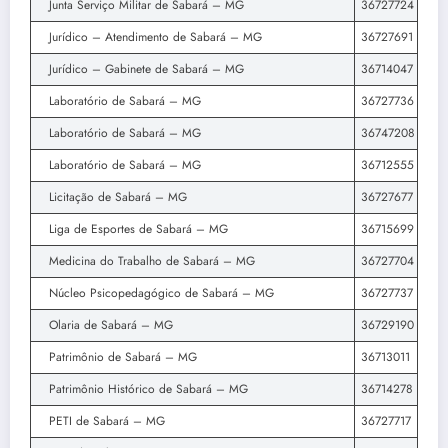
Junta Serviço Militar de Sabará – MG
36727724
Jurídico – Atendimento de Sabará – MG
36727691
Jurídico – Gabinete de Sabará – MG
36714047
Laboratório de Sabará – MG
36727736
Laboratório de Sabará – MG
36747208
Laboratório de Sabará – MG
36712555
Licitação de Sabará – MG
36727677
Liga de Esportes de Sabará – MG
36715699
Medicina do Trabalho de Sabará – MG
36727704
Núcleo Psicopedagógico de Sabará – MG
36727737
Olaria de Sabará – MG
36729190
Patrimônio de Sabará – MG
36713011
Patrimônio Histórico de Sabará – MG
36714278
PETI de Sabará – MG
36727717