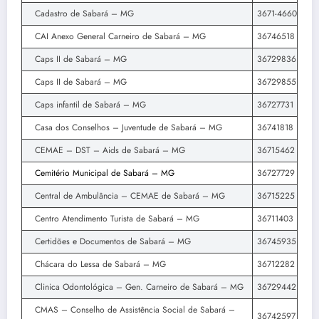
Cadastro de Sabará – MG
3671-4660
CAI Anexo General Carneiro de Sabará – MG
36746518
Caps II de Sabará – MG
36729836
Caps II de Sabará – MG
36729855
Caps infantil de Sabará – MG
36727731
Casa dos Conselhos – Juventude de Sabará – MG
36741818
CEMAE – DST – Aids de Sabará – MG
36715462
Cemitério Municipal de Sabará – MG
36727729
Central de Ambulância – CEMAE de Sabará – MG
36715225
Centro Atendimento Turista de Sabará – MG
36711403
Certidões e Documentos de Sabará – MG
36745935
Chácara do Lessa de Sabará – MG
36712282
Clinica Odontológica – Gen. Carneiro de Sabará – MG
36729442
CMAS – Conselho de Assistência Social de Sabará –
36742597