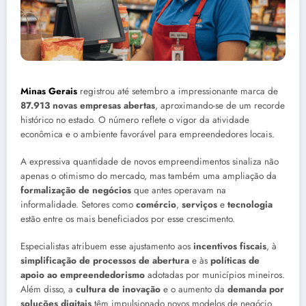
Minas Gerais
registrou até setembro a impressionante marca de
87.913 novas empresas abertas
, aproximando-se de um recorde
histórico no estado. O número reflete o vigor da atividade
econômica e o ambiente favorável para empreendedores locais.
A expressiva quantidade de novos empreendimentos sinaliza não
apenas o otimismo do mercado, mas também uma ampliação da
formalização de negócios
que antes operavam na
informalidade. Setores como
comércio
,
serviços
e
tecnologia
estão entre os mais beneficiados por esse crescimento.
Especialistas atribuem esse ajustamento aos
incentivos fiscais
, à
simplificação de processos de abertura
e às
políticas de
apoio ao empreendedorismo
adotadas por municípios mineiros.
Além disso, a
cultura de inovação
e o aumento da
demanda por
soluções digitais
têm impulsionado novos modelos de negócio.