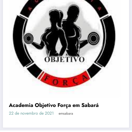
Acqua Gin Academia – EM Sabará
27 de abril de 2021
emsabara
Em Sabará
Notícias
História de Sabará – MG
Pontos Turísticos – EM Sabará
Vagas
Horários Ônibus
Contato
Site Otimizado por:
Agência Digital HGX Criação de Site BH
Criação
de Landing Pages
e
Marketing Digital