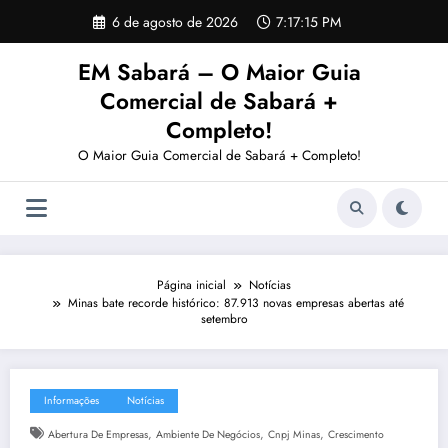
Pular
6 de agosto de 2026
7:17:17 PM
para
o
EM Sabará – O Maior Guia
conteúdo
Comercial de Sabará +
Completo!
O Maior Guia Comercial de Sabará + Completo!
Página inicial
Notícias
Minas bate recorde histórico: 87.913 novas empresas abertas até
setembro
Informações
Notícias
,
,
,
Abertura De Empresas
Ambiente De Negócios
Cnpj Minas
Crescimento