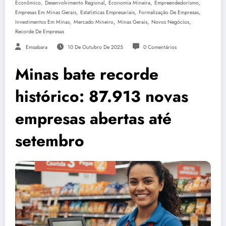
,
,
,
,
Econômico
Desenvolvimento Regional
Economia Mineira
Empreendedorismo
,
,
,
Empresas Em Minas Gerais
Estatísticas Empresariais
Formalização De Empresas
,
,
,
,
Investimentos Em Minas
Mercado Mineiro
Minas Gerais
Novos Negócios
Recorde De Empresas
Emsabara
10 De Outubro De 2025
0 Comentários
Minas bate recorde
histórico: 87.913 novas
empresas abertas até
setembro