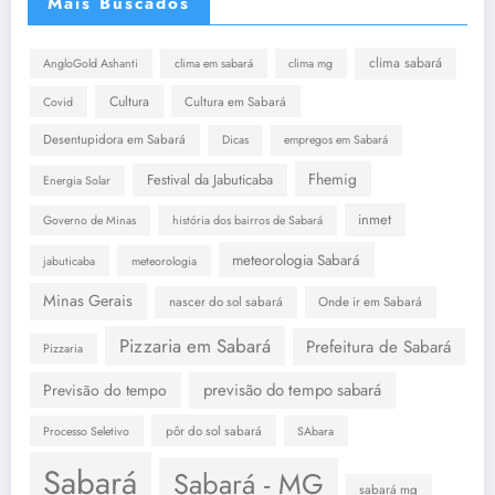
Mais Buscados
clima sabará
AngloGold Ashanti
clima em sabará
clima mg
Cultura
Cultura em Sabará
Covid
Desentupidora em Sabará
Dicas
empregos em Sabará
Fhemig
Festival da Jabuticaba
Energia Solar
inmet
Governo de Minas
história dos bairros de Sabará
meteorologia Sabará
jabuticaba
meteorologia
Minas Gerais
nascer do sol sabará
Onde ir em Sabará
Pizzaria em Sabará
Prefeitura de Sabará
Pizzaria
previsão do tempo sabará
Previsão do tempo
pôr do sol sabará
Processo Seletivo
SAbara
Sabará
Sabará - MG
sabará mg