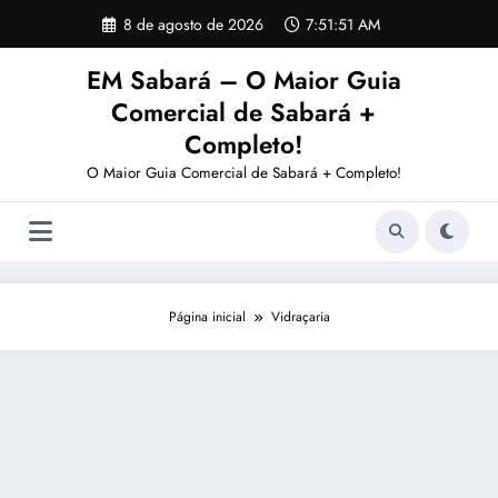
Pular
8 de agosto de 2026
7:51:52 AM
para
o
EM Sabará – O Maior Guia
conteúdo
Comercial de Sabará +
Completo!
O Maior Guia Comercial de Sabará + Completo!
Página inicial
Vidraçaria