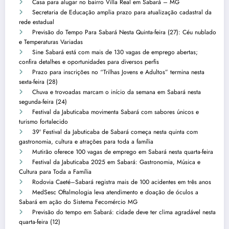
Casa para alugar no bairro Villa Real em Sabará – MG
Secretaria de Educação amplia prazo para atualização cadastral da
rede estadual
Previsão do Tempo Para Sabará Nesta Quinta-feira (27): Céu nublado
e Temperaturas Variadas
Sine Sabará está com mais de 130 vagas de emprego abertas;
confira detalhes e oportunidades para diversos perfis
Prazo para inscrições no “Trilhas Jovens e Adultos” termina nesta
sexta-feira (28)
Chuva e trovoadas marcam o início da semana em Sabará nesta
segunda-feira (24)
Festival da Jabuticaba movimenta Sabará com sabores únicos e
turismo fortalecido
39º Festival da Jabuticaba de Sabará começa nesta quinta com
gastronomia, cultura e atrações para toda a família
Mutirão oferece 100 vagas de emprego em Sabará nesta quarta-feira
Festival da Jabuticaba 2025 em Sabará: Gastronomia, Música e
Cultura para Toda a Família
Rodovia Caeté–Sabará registra mais de 100 acidentes em três anos
MedSesc Oftalmologia leva atendimento e doação de óculos a
Sabará em ação do Sistema Fecomércio MG
Previsão do tempo em Sabará: cidade deve ter clima agradável nesta
quarta-feira (12)