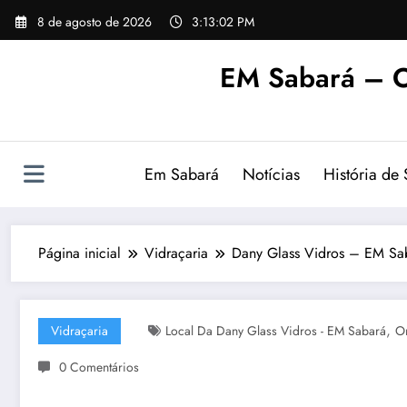
Pular
8 de agosto de 2026
3:13:03 PM
para
o
EM Sabará – O
conteúdo
Em Sabará
Notícias
História de
Página inicial
Vidraçaria
Dany Glass Vidros – EM Sa
,
Vidraçaria
Local Da Dany Glass Vidros - EM Sabará
On
0 Comentários