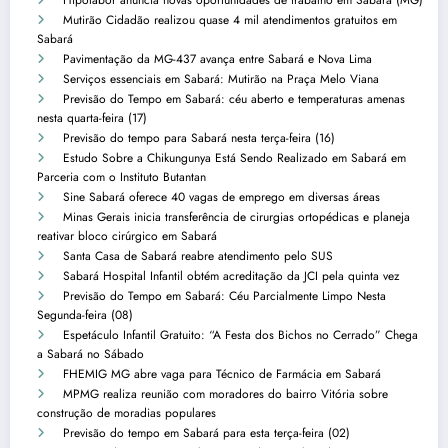
Hipolabor anuncia novas oportunidades de trabalho em Sabará (MG)
Mutirão Cidadão realizou quase 4 mil atendimentos gratuitos em
Sabará
Pavimentação da MG-437 avança entre Sabará e Nova Lima
Serviços essenciais em Sabará: Mutirão na Praça Melo Viana
Previsão do Tempo em Sabará: céu aberto e temperaturas amenas
nesta quarta-feira (17)
Previsão do tempo para Sabará nesta terça-feira (16)
Estudo Sobre a Chikungunya Está Sendo Realizado em Sabará em
Parceria com o Instituto Butantan
Sine Sabará oferece 40 vagas de emprego em diversas áreas
Minas Gerais inicia transferência de cirurgias ortopédicas e planeja
reativar bloco cirúrgico em Sabará
Santa Casa de Sabará reabre atendimento pelo SUS
Sabará Hospital Infantil obtém acreditação da JCI pela quinta vez
Previsão do Tempo em Sabará: Céu Parcialmente Limpo Nesta
Segunda-feira (08)
Espetáculo Infantil Gratuito: “A Festa dos Bichos no Cerrado” Chega
a Sabará no Sábado
FHEMIG MG abre vaga para Técnico de Farmácia em Sabará
MPMG realiza reunião com moradores do bairro Vitória sobre
construção de moradias populares
Previsão do tempo em Sabará para esta terça-feira (02)