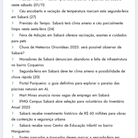
neste sábado (01/11)
Céu encoberto e variação de temperatura marcam esta segunda-feira
em Sabará (27)
Previsão do Tempo: Sabará terá clima ameno e céu parcialmente
limpo nesta sexta-feira (24)
Feira de Adoção em Sabará oferece vacinação, exames e cuidados
para pets
Chuva de Meteoros Orionídeas 2025: será possível observar de
Sabará?
Moradores de Sabará denunciam abandono e falta de infraestrutura
no bairro Coqueiros
Segunda-feira em Sabará deve ter clima ameno e possibilidade de
chuva rápida (20)
Portal Paripueira: o guia definitivo para explorar o paraíso das
piscinas naturais em AL
Mart Minas anuncia novas vagas de emprego em Sabará
IFMG Campus Sabará abre seleção para voluntários do Inventário
Anual 2025
Sabará recebe investimento histórico de R$ 60 milhões para obras
de contenção e segurança urbana
Sabará recebe novo Centro de Educação Infantil no bairro
Mangueiras
Fortes pancadas e trovoadas devem marcar a segunda-feira em