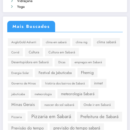
Vidraçaria
Yoga
Mais Buscados
clima sabará
AngloGold Ashanti
clima em sabará
clima mg
Cultura
Cultura em Sabará
Covid
Desentupidora em Sabará
Dicas
empregos em Sabará
Fhemig
Festival da Jabuticaba
Energia Solar
inmet
Governo de Minas
história dos bairros de Sabará
meteorologia Sabará
jabuticaba
meteorologia
Minas Gerais
nascer do sol sabará
Onde ir em Sabará
Pizzaria em Sabará
Prefeitura de Sabará
Pizzaria
previsão do tempo sabará
Previsão do tempo