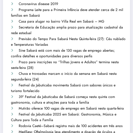
Coronavirus disease 2019
Programa Leite para a Primeira Infância deve atender cerca de 2 mil
famílias em Sabará
Casa para alugar no bairro Villa Real em Sabará – MG
Secretaria de Educação amplia prazo para atualização cadastral da
rede estadual
Previsão do Tempo Para Sabará Nesta Quinta-feira (27): Céu nublado
e Temperaturas Variadas
Sine Sabará está com mais de 130 vagas de emprego abertas;
confira detalhes e oportunidades para diversos perfis
Prazo para inscrições no “Trilhas Jovens e Adultos” termina nesta
sexta-feira (28)
Chuva e trovoadas marcam o início da semana em Sabará nesta
segunda-feira (24)
Festival da Jabuticaba movimenta Sabará com sabores únicos e
turismo fortalecido
39º Festival da Jabuticaba de Sabará começa nesta quinta com
gastronomia, cultura e atrações para toda a família
Mutirão oferece 100 vagas de emprego em Sabará nesta quarta-feira
Festival da Jabuticaba 2025 em Sabará: Gastronomia, Música e
Cultura para Toda a Família
Rodovia Caeté–Sabará registra mais de 100 acidentes em três anos
MedSesc Oftalmologia leva atendimento e doação de óculos a