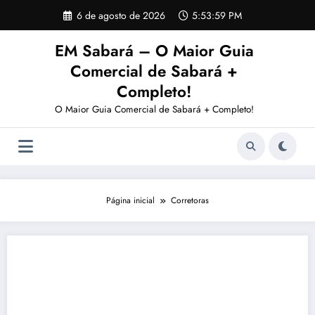
Pular
6 de agosto de 2026
5:54:00 PM
para
o
EM Sabará – O Maior Guia
conteúdo
Comercial de Sabará +
Completo!
O Maior Guia Comercial de Sabará + Completo!
Página inicial
Corretoras