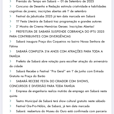
Previsão do Tempo em Sabará – 01 de Setembro de 2025
Concurso de Desenho e Redação estimula criatividade e habilidades
cognitivas de jovens; inscrições abertas até 1º de setembro
Festival da Jabuticaba 2025 já tem data marcada em Sabará
11ª Festa Literária de Sabará traz programação e grandes autores
2ª Mostra de Cinema Memórias Geraes: Inscrições Abertas!
PREFEITURA DE SABARÁ SUSPENDE COBRANÇA DO IPTU 2025
PARA CONTRIBUINTES COM DIVERGÊNCIAS
Sabará inaugura Praça dos Coqueiros no bairro Nossa Senhora de
Fátima
SABARÁ COMPLETA 314 ANOS COM ATRAÇÕES PARA TODA A
FAMÍLIA
Prefeito de Sabará abre votação para escolher atração do aniversário
da cidade
Sabará Recebe o Festival “Pra Geral” em 1º de Junho com Entrada
Gratuita na Praça do Barão
SABARÁ RECEBE FESTA DO CRIADOR COM SHOWS,
CONCURSOS E DIVERSÃO PARA TODA FAMÍLIA
Empresa de engenharia realiza mutirão de emprego em Sabará nesta
quinta
Teatro Municipal de Sabará terá show cultural gratuito neste sábado
Festival Ora-Pro-Nóbis, de Sabará, já tem data marcada
Sabará: reabertura do Museu do Ouro está confirmada com parceria