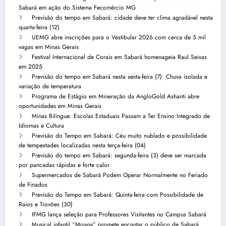
Sabará em ação do Sistema Fecomércio MG
Previsão do tempo em Sabará: cidade deve ter clima agradável nesta
quarta-feira (12)
UEMG abre inscrições para o Vestibular 2026 com cerca de 5 mil
vagas em Minas Gerais
Festival Internacional de Corais em Sabará homenageia Raul Seixas
em 2025
Previsão do tempo em Sabará nesta sexta-feira (7): Chuva isolada e
variação de temperatura
Programa de Estágio em Mineração da AngloGold Ashanti abre
oportunidades em Minas Gerais
Minas Bilingue: Escolas Estaduais Passam a Ter Ensino Integrado de
Idiomas e Cultura
Previsão do Tempo em Sabará: Céu muito nublado e possibilidade
de tempestades localizadas nesta terça-feira (04)
Previsão do tempo em Sabará: segunda-feira (3) deve ser marcada
por pancadas rápidas e forte calor
Supermercados de Sabará Podem Operar Normalmente no Feriado
de Finados
Previsão do Tempo em Sabará: Quinta-feira com Possibilidade de
Raios e Trovões (30)
IFMG lança seleção para Professores Visitantes no Campus Sabará
Musical infantil “Moana” promete encantar o público de Sabará