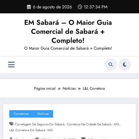
Pular
6 de agosto de 2026
12:37:35 PM
para
o
EM Sabará – O Maior Guia
conteúdo
Comercial de Sabará +
Completo!
O Maior Guia Comercial de Sabará + Completo!
Página inicial
Notícias
L&L Corretora
Corretoras
Notícias
,
,
Corretagem De Seguros Em Sabará
Corretora Na Cidade De Sabará - MG
L&L Corretora Em Sabará - MG