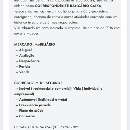
metropolitana de forma sólida, confiável e duradoura, atuando na
cidade como
CORRESPONDENTE BANCÁRIO CAIXA
,
executando financiamento imobiliário junto a CEF, empréstimo
consignado, abertura de conta e outras atividades contando com um
histórico íntegro e de ótimas negociações.
Vislumbrando um novo mercado, a empresa inicia o ano de 2016 com
novas atividades:
MERCADO IMoBILIÁRIO
– Aluguel
– Avaliação
– Despachante
– Perícia
– Venda
CORRETAGEM DE SEGUROS
– Imóvel ( residencial e comercial)- Vida ( individual e
empresarial)
– Automóvel (individual e frota)
– Previdência privada
– Plano de saúde
– Consórcio
Contato: (31) 3674-3947 (31) 98987-7702