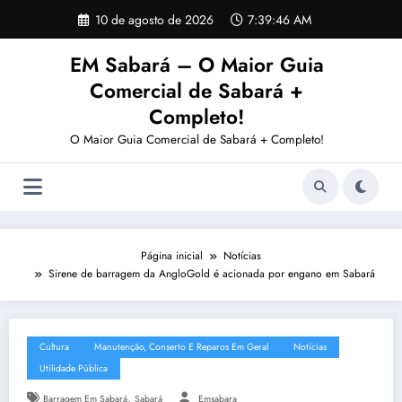
Pular
10 de agosto de 2026
7:39:47 AM
para
o
EM Sabará – O Maior Guia
conteúdo
Comercial de Sabará +
Completo!
O Maior Guia Comercial de Sabará + Completo!
Página inicial
Notícias
Sirene de barragem da AngloGold é acionada por engano em Sabará
Cultura
Manutenção, Conserto E Reparos Em Geral
Notícias
Utilidade Pública
,
Barragem Em Sabará
Sabará
Emsabara