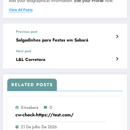
Add your Biographical Information.
Edit your Profile
now.
View All Posts
Previous post
Salgadinhos para Festas em Sabará
Next post
L&L Corretora
RELATED POSTS
Emsabara
0
cw-check-https://test.com/
21 De Julho De 2026