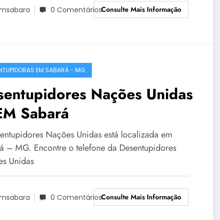
Consulte Mais Informação
msabara
0 Comentários
NTUPIDORAS EM SABARÁ - MG
sentupidores Nações Unidas
EM Sabará
entupidores Nações Unidas está localizada em
á – MG. Encontre o telefone da Desentupidores
s Unidas
Consulte Mais Informação
msabara
0 Comentários