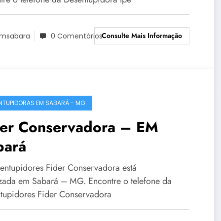
Consulte Mais Informação
msabara
0 Comentários
NTUPIDORAS EM SABARÁ - MG
der Conservadora – EM
bará
entupidores Fider Conservadora está
izada em Sabará – MG. Encontre o telefone da
tupidores Fider Conservadora