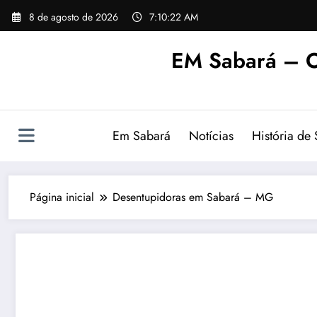
Pular
8 de agosto de 2026
7:10:23 AM
para
o
EM Sabará – O
conteúdo
Em Sabará
Notícias
História de
Página inicial
Desentupidoras em Sabará – MG