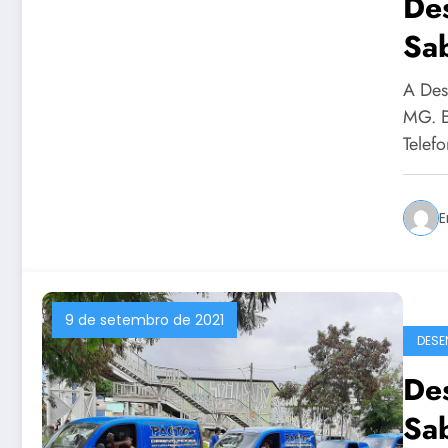
Des
Sa
A Des
MG. E
Telef
E
9 de setembro de 2021
DESE
De
Sa