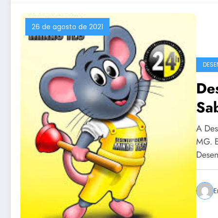
26 de agosto de 2021
DESE
De
Sa
A Des
MG. E
Desen
E