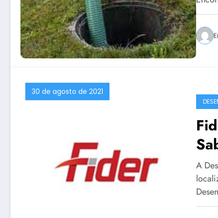
E
30 de agosto de 2021
DESE
Fi
Sa
A Des
local
Desen