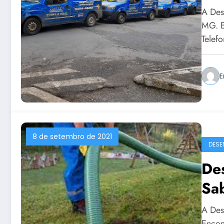
A Des
MG. E
Telef
E
8 de setembro de 2021
DESE
De
Sa
A Des
Encon