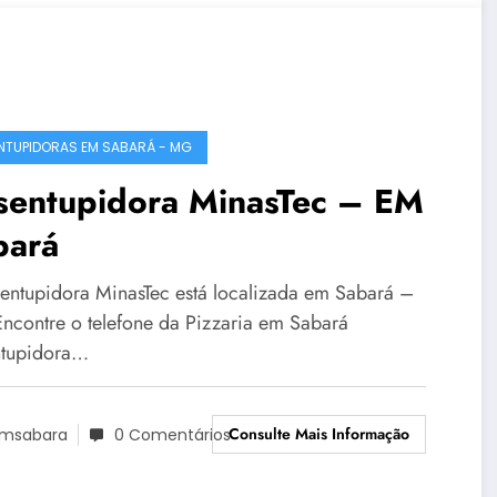
NTUPIDORAS EM SABARÁ - MG
sentupidora MinasTec – EM
bará
entupidora MinasTec está localizada em Sabará –
ncontre o telefone da Pizzaria em Sabará
tupidora…
Consulte Mais Informação
msabara
0 Comentários