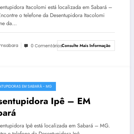
entupidora Itacolomi está localizada em Sabará –
ncontre o telefone da Desentupidora Itacolomi
one da…
Consulte Mais Informação
msabara
0 Comentários
NTUPIDORAS EM SABARÁ - MG
sentupidora Ipê – EM
bará
entupidora Ipê está localizada em Sabará – MG.
tre o telefone da Desentupidora Ipê