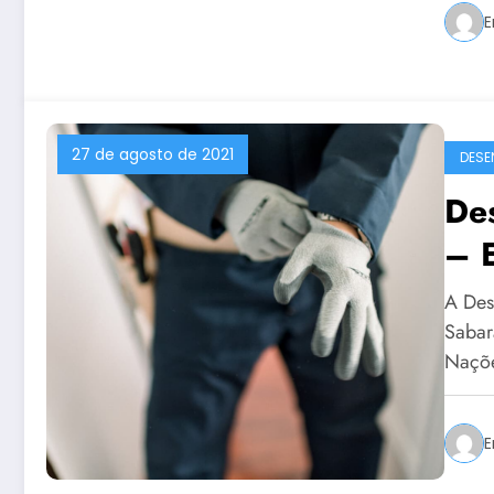
E
27 de agosto de 2021
DESE
De
– 
A Des
Sabar
Naçõe
E