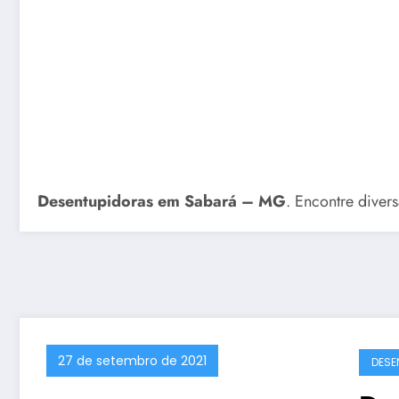
Desentupidoras em Sabará – MG
. Encontre dive
27 de setembro de 2021
DESE