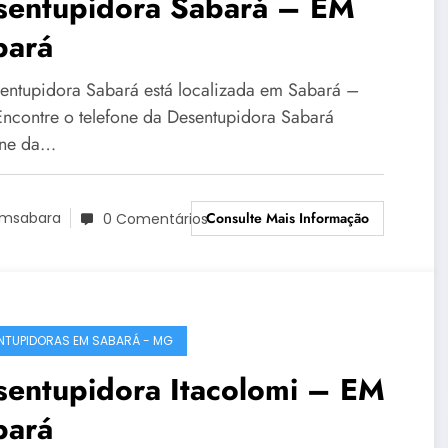
entupidora Sabará – EM
bará
entupidora Sabará está localizada em Sabará –
ncontre o telefone da Desentupidora Sabará
one da…
Consulte Mais Informação
msabara
0 Comentários
NTUPIDORAS EM SABARÁ - MG
sentupidora Itacolomi – EM
bará