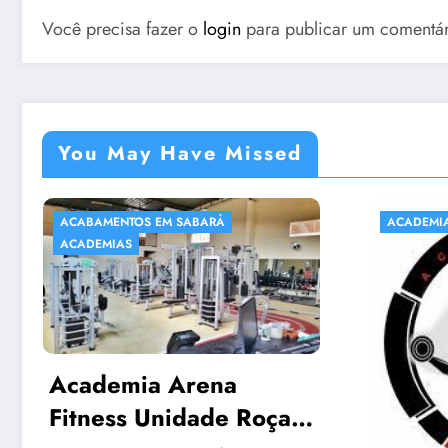
Você precisa fazer o
login
para publicar um comentár
You May Have Missed
ACADEMIAS
ACA
NATA
SAB
Acq
EM 