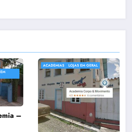
 GERAL
ACADEMIAS
NATAÇÃO E HIDROGINÁSTICA EM
SABARÁ
Academia Núcleo
Cultural Sattwa
emsabara
10 de dezembro de 2020