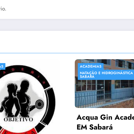
io.
DEMIAS
ACADEMIAS
LOJAS EM
ÇÃO E HIDROGINÁSTICA EM
ARÁ
ua Gin Academia –
Sabará