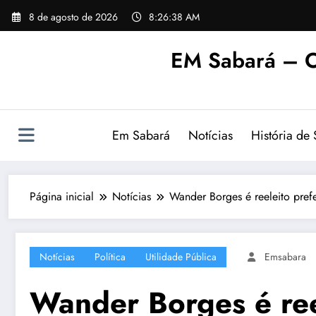
Pular
8 de agosto de 2026
8:26:39 AM
para
o
EM Sabará – O
conteúdo
Em Sabará
Notícias
História de
Página inicial
Notícias
Wander Borges é reeleito pref
Notícias
Política
Utilidade Pública
Emsabara
Wander Borges é ree