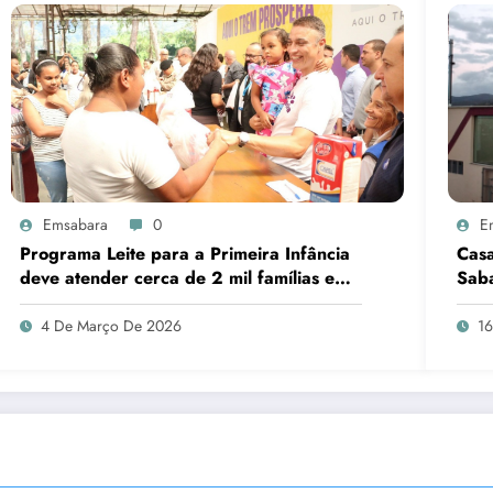
Emsabara
0
E
Programa Leite para a Primeira Infância
Casa
deve atender cerca de 2 mil famílias em
Sab
Sabará
4 De Março De 2026
1