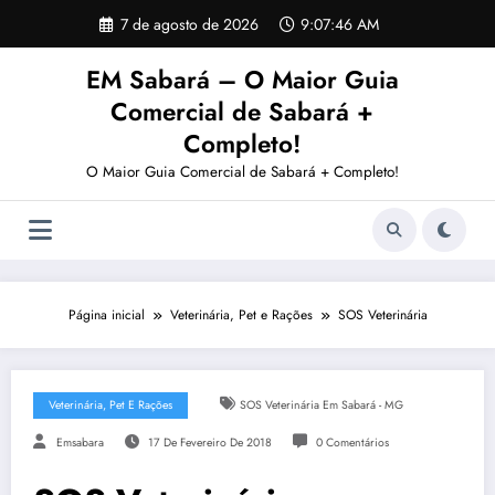
Pular
7 de agosto de 2026
9:07:46 AM
para
o
EM Sabará – O Maior Guia
conteúdo
Comercial de Sabará +
Completo!
O Maior Guia Comercial de Sabará + Completo!
Página inicial
Veterinária, Pet e Rações
SOS Veterinária
Veterinária, Pet E Rações
SOS Veterinária Em Sabará - MG
Emsabara
17 De Fevereiro De 2018
0 Comentários