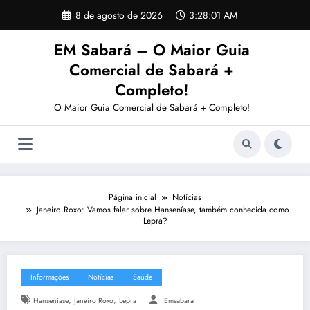
Pular
8 de agosto de 2026
3:28:02 AM
para
o
EM Sabará – O Maior Guia
conteúdo
Comercial de Sabará +
Completo!
O Maior Guia Comercial de Sabará + Completo!
Página inicial
Notícias
Janeiro Roxo: Vamos falar sobre Hanseníase, também conhecida como
Lepra?
Informações
Notícias
Saúde
,
,
Hanseníase
Janeiro Roxo
Lepra
Emsabara