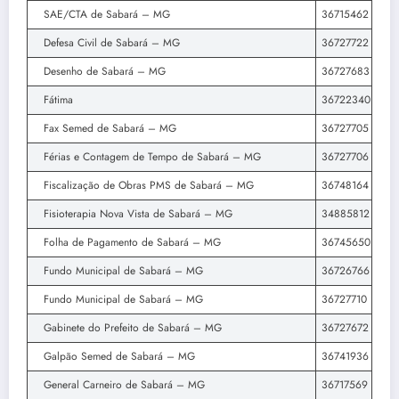
SAE/CTA de Sabará – MG
36715462
Defesa Civil de Sabará – MG
36727722
Desenho de Sabará – MG
36727683
Fátima
36722340
Fax Semed de Sabará – MG
36727705
Férias e Contagem de Tempo de Sabará – MG
36727706
Fiscalização de Obras PMS de Sabará – MG
36748164
Fisioterapia Nova Vista de Sabará – MG
34885812
Folha de Pagamento de Sabará – MG
36745650
Fundo Municipal de Sabará – MG
36726766
Fundo Municipal de Sabará – MG
36727710
Gabinete do Prefeito de Sabará – MG
36727672
Galpão Semed de Sabará – MG
36741936
General Carneiro de Sabará – MG
36717569