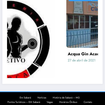
Acqua Gin Academia – EM Sabará
27 de abril de 2021
emsabara
Em Sabará
Notícias
História de Sabará – MG
Pontos Turísticos – EM Sabará
Vagas
Horários Ônibus
Contato