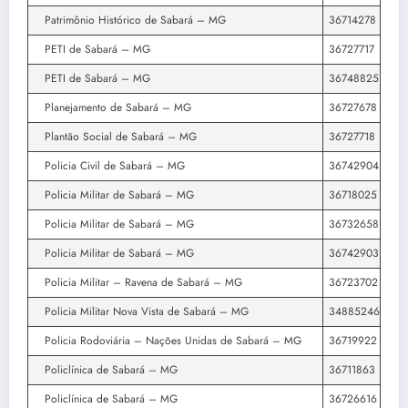
Patrimônio Histórico de Sabará – MG
36714278
PETI de Sabará – MG
36727717
PETI de Sabará – MG
36748825
Planejamento de Sabará – MG
36727678
Plantão Social de Sabará – MG
36727718
Policia Civil de Sabará – MG
36742904
Policia Militar de Sabará – MG
36718025
Policia Militar de Sabará – MG
36732658
Policia Militar de Sabará – MG
36742903
Policia Militar – Ravena de Sabará – MG
36723702
Policia Militar Nova Vista de Sabará – MG
34885246
Policia Rodoviária – Nações Unidas de Sabará – MG
36719922
Policlínica de Sabará – MG
36711863
Policlínica de Sabará – MG
36726616