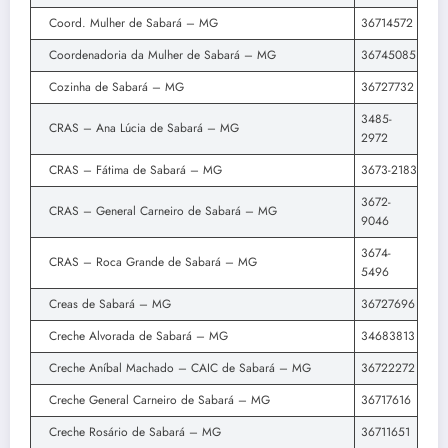
Coord. Mulher de Sabará – MG
36714572
Coordenadoria da Mulher de Sabará – MG
36745085
Cozinha de Sabará – MG
36727732
3485-
CRAS – Ana Lúcia de Sabará – MG
2972
CRAS – Fátima de Sabará – MG
3673-2183
3672-
CRAS – General Carneiro de Sabará – MG
9046
3674-
CRAS – Roca Grande de Sabará – MG
5496
Creas de Sabará – MG
36727696
Creche Alvorada de Sabará – MG
34683813
Creche Aníbal Machado – CAIC de Sabará – MG
36722272
Creche General Carneiro de Sabará – MG
36717616
Creche Rosário de Sabará – MG
36711651