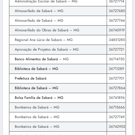
Administração Escolar de Sabará – MG
36727714
Almoxarifado de Sabará – MG
36727680
Almoxarifado de Sabará – MG
36727744
Almoxarifado do Obras de Sabará – MG
36745919
Regional Ana Lúcia de Sabará – MG
34851285
Aprovação de Projetos de Sabará – MG
36727721
Banco Alimentos de Sabará
– MG
36714730
Biblioteca de Sabará – MG
36711289
Prefeitura de Sabará
36727701
Biblioteca de Sabará – MG
36727864
Bolsa Família de Sabará – MG
36741896
Bombeiros de Sabará – MG
36715666
Bombeiros de Sabará – MG
36727749
Bombeiros de Sabará – MG
36742902