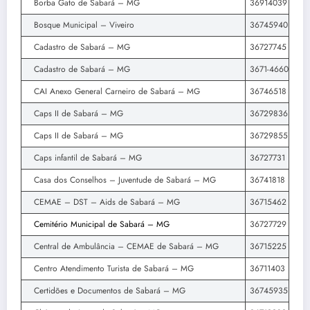
Borba Gato de Sabará – MG
36914039
Bosque Municipal – Viveiro
36745940
Cadastro de Sabará – MG
36727745
Cadastro de Sabará – MG
3671-4660
CAI Anexo General Carneiro de Sabará – MG
36746518
Caps II de Sabará – MG
36729836
Caps II de Sabará – MG
36729855
Caps infantil de Sabará – MG
36727731
Casa dos Conselhos – Juventude de Sabará – MG
36741818
CEMAE – DST – Aids de Sabará – MG
36715462
Cemitério Municipal de Sabará – MG
36727729
Central de Ambulância – CEMAE de Sabará – MG
36715225
Centro Atendimento Turista de Sabará – MG
36711403
Certidões e Documentos de Sabará – MG
36745935