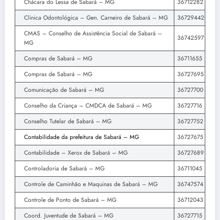
Chácara do Lessa de Sabará – MG
36712282
Clinica Odontológica – Gen. Carneiro de Sabará – MG
36729442
CMAS – Conselho de Assistência Social de Sabará –
36742597
MG
Compras de Sabará – MG
36711655
Compras de Sabará – MG
36727695
Comunicação de Sabará – MG
36727700
Conselho da Criança – CMDCA de Sabará – MG
36727716
Conselho Tutelar de Sabará – MG
36727752
Contabilidade da prefeitura de Sabará – MG
36727675
Contabilidade – Xerox de Sabará – MG
36727689
Controladoria de Sabará – MG
36711045
Controle de Caminhão e Maquinas de Sabará – MG
36747574
Controle de Ponto de Sabará – MG
36712043
Coord. Juventude de Sabará – MG
36727715