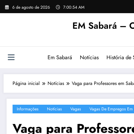
Pular
6 de agosto de 2026
7:00:55 AM
para
o
EM Sabará – O
conteúdo
Em Sabará
Notícias
História de
Página inicial
Notícias
Vaga para Professores em Sa
Informações
Notícias
Vagas
Vagas De Empregos Em 
Vaga para Professo