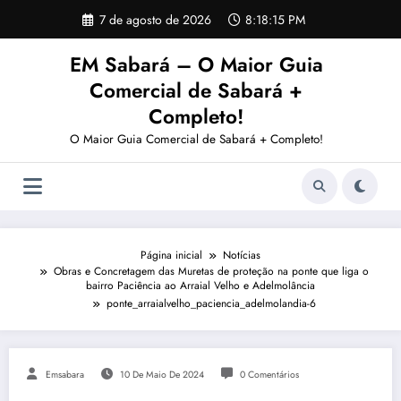
Pular
7 de agosto de 2026
8:18:15 PM
para
o
EM Sabará – O Maior Guia
conteúdo
Comercial de Sabará +
Completo!
O Maior Guia Comercial de Sabará + Completo!
Página inicial
Notícias
Obras e Concretagem das Muretas de proteção na ponte que liga o
bairro Paciência ao Arraial Velho e Adelmolância
ponte_arraialvelho_paciencia_adelmolandia-6
Emsabara
10 De Maio De 2024
0 Comentários