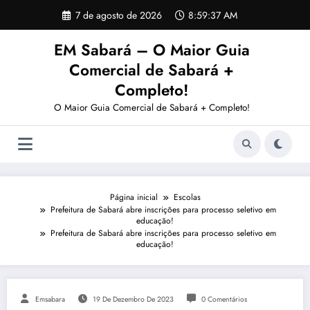
Pular
7 de agosto de 2026
8:59:37 AM
para
o
EM Sabará – O Maior Guia
conteúdo
Comercial de Sabará +
Completo!
O Maior Guia Comercial de Sabará + Completo!
Página inicial
Escolas
Prefeitura de Sabará abre inscrições para processo seletivo em
educação!
Prefeitura de Sabará abre inscrições para processo seletivo em
educação!
Emsabara
19 De Dezembro De 2023
0 Comentários