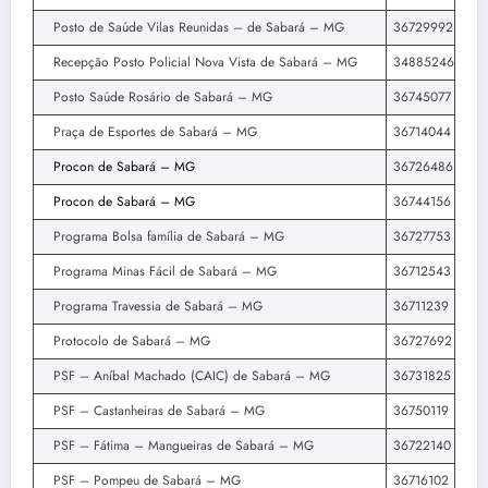
Posto de Saúde Vilas Reunidas – de Sabará – MG
36729992
Recepção Posto Policial Nova Vista de Sabará – MG
34885246
Posto Saúde Rosário de Sabará – MG
36745077
Praça de Esportes de Sabará – MG
36714044
Procon de Sabará – MG
36726486
Procon de Sabará – MG
36744156
Programa Bolsa família de Sabará – MG
36727753
Programa Minas Fácil de Sabará – MG
36712543
Programa Travessia de Sabará – MG
36711239
Protocolo de Sabará – MG
36727692
PSF – Aníbal Machado (CAIC) de Sabará – MG
36731825
PSF – Castanheiras de Sabará – MG
36750119
PSF – Fátima – Mangueiras de Sabará – MG
36722140
PSF – Pompeu de Sabará – MG
36716102