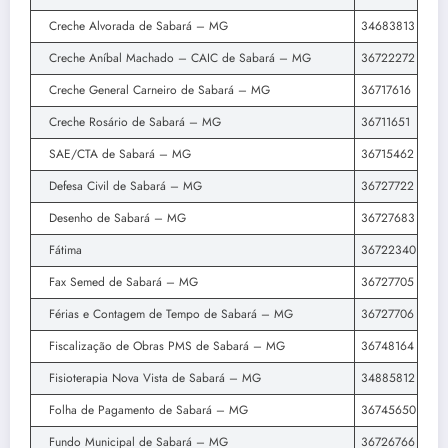
Creche Alvorada de Sabará – MG
34683813
Creche Aníbal Machado – CAIC de Sabará – MG
36722272
Creche General Carneiro de Sabará – MG
36717616
Creche Rosário de Sabará – MG
36711651
SAE/CTA de Sabará – MG
36715462
Defesa Civil de Sabará – MG
36727722
Desenho de Sabará – MG
36727683
Fátima
36722340
Fax Semed de Sabará – MG
36727705
Férias e Contagem de Tempo de Sabará – MG
36727706
Fiscalização de Obras PMS de Sabará – MG
36748164
Fisioterapia Nova Vista de Sabará – MG
34885812
Folha de Pagamento de Sabará – MG
36745650
Fundo Municipal de Sabará – MG
36726766