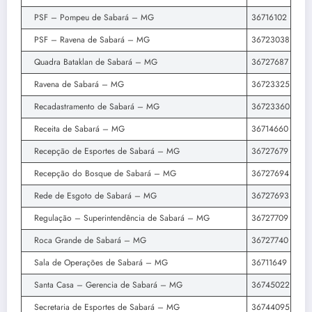
PSF – Pompeu de Sabará – MG
36716102
PSF – Ravena de Sabará – MG
36723038
Quadra Bataklan de Sabará – MG
36727687
Ravena de Sabará – MG
36723325
Recadastramento de Sabará – MG
36723360
Receita de Sabará – MG
36714660
Recepção de Esportes de Sabará – MG
36727679
Recepção do Bosque de Sabará – MG
36727694
Rede de Esgoto de Sabará – MG
36727693
Regulação – Superintendência de Sabará – MG
36727709
Roca Grande de Sabará – MG
36727740
Sala de Operações de Sabará – MG
36711649
Santa Casa – Gerencia de Sabará – MG
36745022
Secretaria de Esportes de Sabará – MG
36744095