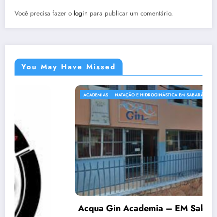
Você precisa fazer o
login
para publicar um comentário.
You May Have Missed
ÇÃO E HIDROGINÁSTICA EM SABARÁ
ACADEMIAS
LOJAS 
Academia – EM Sabará