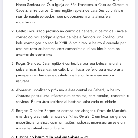
Nossa Senhora do Ó, a Igreja de São Francisco, a Casa da Câmara e
Cadeia, entre outros. É uma região repleta de casarões coloniais e
ruas de paralelepípedos, que proporcionam uma atmosfera
encantadora.
Caeté: Localizado próximo ao centro de Sabará, o bairro de Caeté é
conhecido por abrigar a Igreja de Nossa Senhora do Rosário, uma
bela construção do século XVIII. Além disso, o bairro é cercado por
uma natureza exuberante, com cachoeiras e trilhas ideais para os
amantes do ecoturismo.
Roças Grandes: Essa região é conhecida por sua beleza natural e
pelas antigas fazendas de café. É um lugar perfeito para explorar a
paisagem montanhosa e desfrutar de tranquilidade em meio à
natureza.
Alvorada: Localizado próximo à área central de Sabará, o bairro
Alvorada possui uma infraestrutura completa, com escolas, comércio e
serviços. É uma área residencial bastante valorizada na cidade.
Borges: O bairro Borges se destaca por abrigar a Gruta de Maquiné,
uma das grutas mais famosas de Minas Gerais. É um local de grande
importância turística, com formações rochosas impressionantes e um
ambiente natural deslumbrante.
História do bairro Villa Real em Sabará – MG