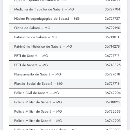
Liga de Esportes de Sabará – MG
36715699
Medicina do Trabalho de Sabará – MG
36727704
Núcleo Psicopedagógico de Sabará – MG
36727737
Olaria de Sabará – MG
36729190
Patrimônio de Sabará – MG
36713011
Patrimônio Histórico de Sabará – MG
36714278
PETI de Sabará – MG
36727717
PETI de Sabará – MG
36748825
Planejamento de Sabará – MG
36727678
Plantão Social de Sabará – MG
36727718
Policia Civil de Sabará – MG
36742904
Policia Militar de Sabará – MG
36718025
Policia Militar de Sabará – MG
36732658
Policia Militar de Sabará – MG
36742903