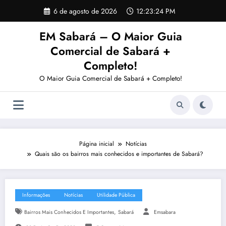
Pular
6 de agosto de 2026
12:23:25 PM
para
o
EM Sabará – O Maior Guia
conteúdo
Comercial de Sabará +
Completo!
O Maior Guia Comercial de Sabará + Completo!
Página inicial
Notícias
Quais são os bairros mais conhecidos e importantes de Sabará?
Informações
Notícias
Utilidade Pública
,
Bairros Mais Conhecidos E Importantes
Sabará
Emsabara