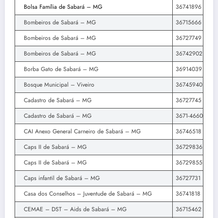
Bolsa Família de Sabará – MG
36741896
Bombeiros de Sabará – MG
36715666
Bombeiros de Sabará – MG
36727749
Bombeiros de Sabará – MG
36742902
Borba Gato de Sabará – MG
36914039
Bosque Municipal – Viveiro
36745940
Cadastro de Sabará – MG
36727745
Cadastro de Sabará – MG
3671-4660
CAI Anexo General Carneiro de Sabará – MG
36746518
Caps II de Sabará – MG
36729836
Caps II de Sabará – MG
36729855
Caps infantil de Sabará – MG
36727731
Casa dos Conselhos – Juventude de Sabará – MG
36741818
CEMAE – DST – Aids de Sabará – MG
36715462