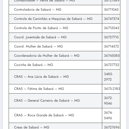
Contabilidade – Xerox de Sabará – MG
36727689
Controladoria de Sabará – MG
36711045
Controle de Caminhão e Maquinas de Sabará – MG
36747574
Controle de Ponto de Sabará – MG
36712043
Coord. Juventude de Sabará – MG
36727715
Coord. Mulher de Sabará – MG
36714572
Coordenadoria da Mulher de Sabará – MG
36745085
Cozinha de Sabará – MG
36727732
3485-
CRAS – Ana Lúcia de Sabará – MG
2972
CRAS – Fátima de Sabará – MG
3673-2183
3672-
CRAS – General Carneiro de Sabará – MG
9046
3674-
CRAS – Roca Grande de Sabará – MG
5496
Creas de Sabará – MG
36727696