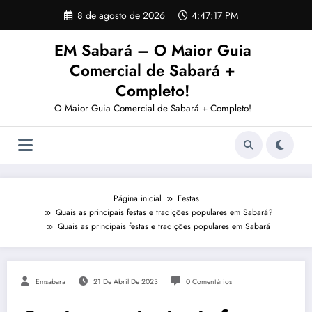
Pular
8 de agosto de 2026
4:47:17 PM
para
o
EM Sabará – O Maior Guia
conteúdo
Comercial de Sabará +
Completo!
O Maior Guia Comercial de Sabará + Completo!
Página inicial
Festas
Quais as principais festas e tradições populares em Sabará?
Quais as principais festas e tradições populares em Sabará
Emsabara
21 De Abril De 2023
0 Comentários