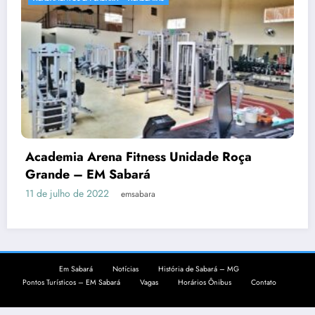
Academia Arena Fitness Unidade Roça
Grande – EM Sabará
11 de julho de 2022
emsabara
Em Sabará
Notícias
História de Sabará – MG
Pontos Turísticos – EM Sabará
Vagas
Horários Ônibus
Contato