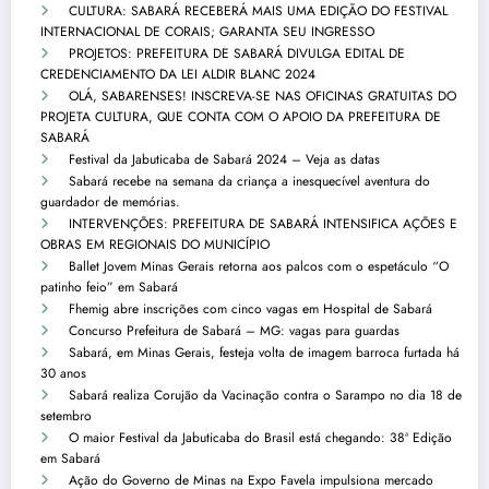
CULTURA: SABARÁ RECEBERÁ MAIS UMA EDIÇÃO DO FESTIVAL
INTERNACIONAL DE CORAIS; GARANTA SEU INGRESSO
PROJETOS: PREFEITURA DE SABARÁ DIVULGA EDITAL DE
CREDENCIAMENTO DA LEI ALDIR BLANC 2024
OLÁ, SABARENSES! INSCREVA-SE NAS OFICINAS GRATUITAS DO
PROJETA CULTURA, QUE CONTA COM O APOIO DA PREFEITURA DE
SABARÁ
Festival da Jabuticaba de Sabará 2024 – Veja as datas
Sabará recebe na semana da criança a inesquecível aventura do
guardador de memórias.
INTERVENÇÕES: PREFEITURA DE SABARÁ INTENSIFICA AÇÕES E
OBRAS EM REGIONAIS DO MUNICÍPIO
Ballet Jovem Minas Gerais retorna aos palcos com o espetáculo “O
patinho feio” em Sabará
Fhemig abre inscrições com cinco vagas em Hospital de Sabará
Concurso Prefeitura de Sabará – MG: vagas para guardas
Sabará, em Minas Gerais, festeja volta de imagem barroca furtada há
30 anos
Sabará realiza Corujão da Vacinação contra o Sarampo no dia 18 de
setembro
O maior Festival da Jabuticaba do Brasil está chegando: 38ª Edição
em Sabará
Ação do Governo de Minas na Expo Favela impulsiona mercado