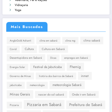
Vidraçaria
Yoga
Mais Buscados
clima sabará
AngloGold Ashanti
clima em sabará
clima mg
Cultura
Cultura em Sabará
Covid
Desentupidora em Sabará
Dicas
empregos em Sabará
Fhemig
Festival da Jabuticaba
Energia Solar
inmet
Governo de Minas
história dos bairros de Sabará
meteorologia Sabará
jabuticaba
meteorologia
Minas Gerais
nascer do sol sabará
Onde ir em Sabará
Pizzaria em Sabará
Prefeitura de Sabará
Pizzaria