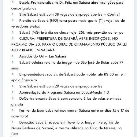
Escola Profissionalizante Dr. Fritz em Sabará abre inscrições para
cursos gratuitos
Sine Sabará está com 38 vagas de emprego abertas – Confira!
Prefeito de Sabará (MG) toma posse nesta quarta (1º); veja lista de
vereadores eleitos
Sabará (MG) terá dia de chuva hoje (25); veja previsão do tempo
CULTURA: PREFEITURA DE SABARÁ ABRE INSCRIÇÕES, NO
PRÓXIMO DIA 20, PARA O EDITAL DE CHAMAMENTO PÚBLICO DA LEI
ALDIR BLANC EM SABARÁ
Assados do Gil – Em Sabará
Sabará celebra retorno da imagem de São José de Botas após 77
anos
Empreendedores sociais de Sabará podem obter até R$ 50 mil em
apoio financeiro
Sine Sabará está com 29 vagas de emprego abertas
Apresentação do Programa Sabará no EducaMundo 4.0
DoContra encanta Sabará com concerto à luz de velas e entrada
gratuita
Festival da Jabuticaba vai movimentar Sabará entre os dias 15 e 17 de
novembro!
Devoção: Sabará recebe, em Novembro, Imagem Peregrina de
Nossa Senhora de Nazaré, a mesma utilizada no Círio de Nazaré, no
Pará