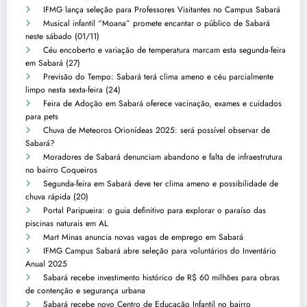
IFMG lança seleção para Professores Visitantes no Campus Sabará
Musical infantil “Moana” promete encantar o público de Sabará
neste sábado (01/11)
Céu encoberto e variação de temperatura marcam esta segunda-feira
em Sabará (27)
Previsão do Tempo: Sabará terá clima ameno e céu parcialmente
limpo nesta sexta-feira (24)
Feira de Adoção em Sabará oferece vacinação, exames e cuidados
para pets
Chuva de Meteoros Orionídeas 2025: será possível observar de
Sabará?
Moradores de Sabará denunciam abandono e falta de infraestrutura
no bairro Coqueiros
Segunda-feira em Sabará deve ter clima ameno e possibilidade de
chuva rápida (20)
Portal Paripueira: o guia definitivo para explorar o paraíso das
piscinas naturais em AL
Mart Minas anuncia novas vagas de emprego em Sabará
IFMG Campus Sabará abre seleção para voluntários do Inventário
Anual 2025
Sabará recebe investimento histórico de R$ 60 milhões para obras
de contenção e segurança urbana
Sabará recebe novo Centro de Educação Infantil no bairro