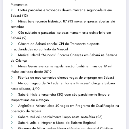
Mangueiras
Fortes pancadas e trovoadas devem marcar a segunda-feira em
Sabará (13)
Minas bate recorde histórico: 87.913 novas empresas abertas até
setembro
Céu nublado e pancadas isoladas marcam esta quinta-feira em
Sabará (9)
Câmara de Sabará conclui CPI do Transporte e aponta
irregularidades no contrato da Vinscol
Musical Infantil “Mundos” Encanta Crianças em Sabará na Semana
da Criança
Minas Gerais avança na regularização fundiária: mais de 19 mil
títulos emitidos desde 2019
Fábrica de medicamentos oferece vagas de emprego em Sabará
Mundo mágico de “A Fada, a Flor e a Princesa” chega a Sabará
neste sábado, 4/10
Sabará inicia a terça-feira (30) com céu parcialmente limpo e
temperaturas em elevação
AngloGold Ashanti abre 40 vagas em Programa de Qualificação na
operação de Sabará
Sabará terá céu parcialmente limpo nesta sexta-feira (26)
Sabará volta a integrar o Mapa do Turismo Regional
Governo de Minas reabre bloco cirúrgico do Hospital Cristiano