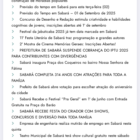
construção de moradias populares
Previsão do tempo em Sabará para esta terça-feira (02)
Previsão do Tempo em Sabará – 01 de Setembro de 2025
Concurso de Desenho e Redação estimula criatividade e habilidades
cognitivas de jovens; inscrições abertas até 1º de setembro
Festival da Jabuticaba 2025 já tem data marcada em Sabará
11ª Festa Literária de Sabará traz programação e grandes autores
2ª Mostra de Cinema Memórias Geraes: Inscrições Abertas!
PREFEITURA DE SABARÁ SUSPENDE COBRANÇA DO IPTU 2025
PARA CONTRIBUINTES COM DIVERGÊNCIAS
Sabará inaugura Praça dos Coqueiros no bairro Nossa Senhora de
Fátima
SABARÁ COMPLETA 314 ANOS COM ATRAÇÕES PARA TODA A
FAMÍLIA
Prefeito de Sabará abre votação para escolher atração do aniversário
da cidade
Sabará Recebe o Festival “Pra Geral” em 1º de Junho com Entrada
Gratuita na Praça do Barão
SABARÁ RECEBE FESTA DO CRIADOR COM SHOWS,
CONCURSOS E DIVERSÃO PARA TODA FAMÍLIA
Empresa de engenharia realiza mutirão de emprego em Sabará nesta
quinta
Teatro Municipal de Sabará terá show cultural gratuito neste sábado