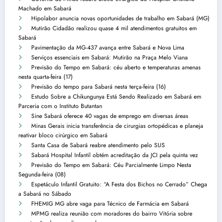
Machado em Sabará
Hipolabor anuncia novas oportunidades de trabalho em Sabará (MG)
Mutirão Cidadão realizou quase 4 mil atendimentos gratuitos em
Sabará
Pavimentação da MG-437 avança entre Sabará e Nova Lima
Serviços essenciais em Sabará: Mutirão na Praça Melo Viana
Previsão do Tempo em Sabará: céu aberto e temperaturas amenas
nesta quarta-feira (17)
Previsão do tempo para Sabará nesta terça-feira (16)
Estudo Sobre a Chikungunya Está Sendo Realizado em Sabará em
Parceria com o Instituto Butantan
Sine Sabará oferece 40 vagas de emprego em diversas áreas
Minas Gerais inicia transferência de cirurgias ortopédicas e planeja
reativar bloco cirúrgico em Sabará
Santa Casa de Sabará reabre atendimento pelo SUS
Sabará Hospital Infantil obtém acreditação da JCI pela quinta vez
Previsão do Tempo em Sabará: Céu Parcialmente Limpo Nesta
Segunda-feira (08)
Espetáculo Infantil Gratuito: “A Festa dos Bichos no Cerrado” Chega
a Sabará no Sábado
FHEMIG MG abre vaga para Técnico de Farmácia em Sabará
MPMG realiza reunião com moradores do bairro Vitória sobre