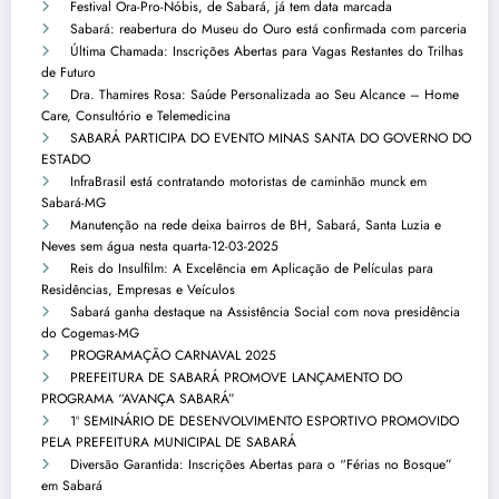
Festival Ora-Pro-Nóbis, de Sabará, já tem data marcada
Sabará: reabertura do Museu do Ouro está confirmada com parceria
Última Chamada: Inscrições Abertas para Vagas Restantes do Trilhas
de Futuro
Dra. Thamires Rosa: Saúde Personalizada ao Seu Alcance – Home
Care, Consultório e Telemedicina
SABARÁ PARTICIPA DO EVENTO MINAS SANTA DO GOVERNO DO
ESTADO
InfraBrasil está contratando motoristas de caminhão munck em
Sabará-MG
Manutenção na rede deixa bairros de BH, Sabará, Santa Luzia e
Neves sem água nesta quarta-12-03-2025
Reis do Insulfilm: A Excelência em Aplicação de Películas para
Residências, Empresas e Veículos
Sabará ganha destaque na Assistência Social com nova presidência
do Cogemas-MG
PROGRAMAÇÃO CARNAVAL 2025
PREFEITURA DE SABARÁ PROMOVE LANÇAMENTO DO
PROGRAMA “AVANÇA SABARÁ”
1º SEMINÁRIO DE DESENVOLVIMENTO ESPORTIVO PROMOVIDO
PELA PREFEITURA MUNICIPAL DE SABARÁ
Diversão Garantida: Inscrições Abertas para o “Férias no Bosque”
em Sabará