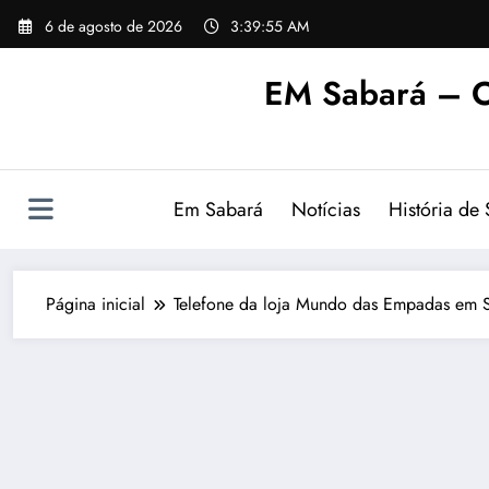
Pular
6 de agosto de 2026
3:39:56 AM
para
o
EM Sabará – O
conteúdo
Em Sabará
Notícias
História de
Página inicial
Telefone da loja Mundo das Empadas em 