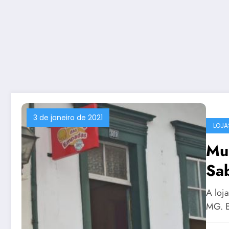
3 de janeiro de 2021
LOJA
Mu
Sa
A loj
MG. E