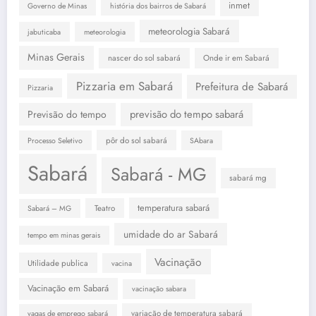
inmet
Governo de Minas
história dos bairros de Sabará
meteorologia Sabará
jabuticaba
meteorologia
Minas Gerais
nascer do sol sabará
Onde ir em Sabará
Pizzaria em Sabará
Prefeitura de Sabará
Pizzaria
previsão do tempo sabará
Previsão do tempo
pôr do sol sabará
Processo Seletivo
SAbara
Sabará
Sabará - MG
sabará mg
temperatura sabará
Teatro
Sabará – MG
umidade do ar Sabará
tempo em minas gerais
Vacinação
Utilidade publica
vacina
Vacinação em Sabará
vacinação sabara
variação de temperatura sabará
vagas de emprego sabará