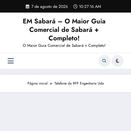
Pular
7 de agosto de 2026
10:27:17 AM
para
o
EM Sabará – O Maior Guia
conteúdo
Comercial de Sabará +
Completo!
O Maior Guia Comercial de Sabará + Completo!
Página inicial
Telefone da RFP Engenharia Ltda