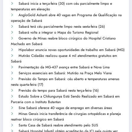
Sabará inicia a terça-feira (30) com céu parcialmente limpo e
temperaturas em elevação
AngloGold Ashanti abre 40 vagas em Programa de Qualificação na
operação de Sabará
Sabará terá céu parcialmente limpo nesta sexta-feira (26)
Sabará volta a integrar o Mapa do Turismo Regional
Governo de Minas reabre bloco cirúrgico do Hospital Cristiano
Machado em Sabará
Hipolabor anuncia novas oportunidades de trabalho em Sabará (MG)
Mutirão Cidadão realizou quase 4 mil atendimentos gratuitos em
Sabará
Pavimentação da MG-437 avança entre Sabará e Nova Lima
Serviços essenciais em Sabará: Mutirão na Praça Melo Viana
Previsão do Tempo em Sabará: céu aberto e temperaturas amenas
nesta quarta-feira (17)
Previsão do tempo para Sabará nesta terça-feira (16)
Estudo Sobre a Chikungunya Está Sendo Realizado em Sabará em
Parceria com o Instituto Butantan
Sine Sabará oferece 40 vagas de emprego em diversas áreas
Minas Gerais inicia transferência de cirurgias ortopédicas e planeja
reativar bloco cirúrgico em Sabará
Santa Casa de Sabará reabre atendimento pelo SUS
Sabará Hospital Infantil obtém acreditação da JCI pela quinta vez