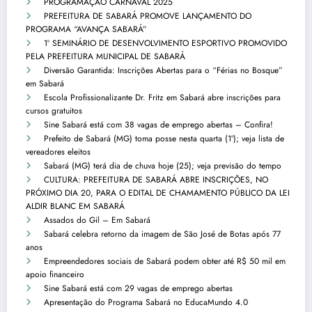
PROGRAMAÇÃO CARNAVAL 2025
PREFEITURA DE SABARÁ PROMOVE LANÇAMENTO DO
PROGRAMA “AVANÇA SABARÁ”
1º SEMINÁRIO DE DESENVOLVIMENTO ESPORTIVO PROMOVIDO
PELA PREFEITURA MUNICIPAL DE SABARÁ
Diversão Garantida: Inscrições Abertas para o “Férias no Bosque”
em Sabará
Escola Profissionalizante Dr. Fritz em Sabará abre inscrições para
cursos gratuitos
Sine Sabará está com 38 vagas de emprego abertas – Confira!
Prefeito de Sabará (MG) toma posse nesta quarta (1º); veja lista de
vereadores eleitos
Sabará (MG) terá dia de chuva hoje (25); veja previsão do tempo
CULTURA: PREFEITURA DE SABARÁ ABRE INSCRIÇÕES, NO
PRÓXIMO DIA 20, PARA O EDITAL DE CHAMAMENTO PÚBLICO DA LEI
ALDIR BLANC EM SABARÁ
Assados do Gil – Em Sabará
Sabará celebra retorno da imagem de São José de Botas após 77
anos
Empreendedores sociais de Sabará podem obter até R$ 50 mil em
apoio financeiro
Sine Sabará está com 29 vagas de emprego abertas
Apresentação do Programa Sabará no EducaMundo 4.0