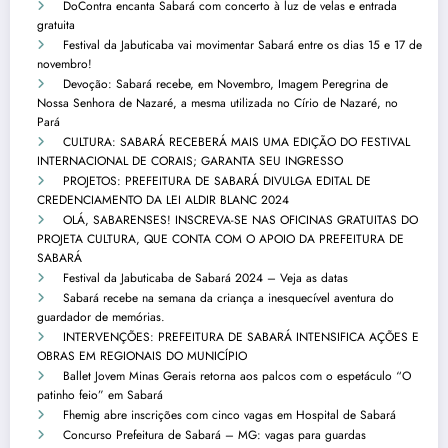
DoContra encanta Sabará com concerto à luz de velas e entrada
gratuita
Festival da Jabuticaba vai movimentar Sabará entre os dias 15 e 17 de
novembro!
Devoção: Sabará recebe, em Novembro, Imagem Peregrina de
Nossa Senhora de Nazaré, a mesma utilizada no Círio de Nazaré, no
Pará
CULTURA: SABARÁ RECEBERÁ MAIS UMA EDIÇÃO DO FESTIVAL
INTERNACIONAL DE CORAIS; GARANTA SEU INGRESSO
PROJETOS: PREFEITURA DE SABARÁ DIVULGA EDITAL DE
CREDENCIAMENTO DA LEI ALDIR BLANC 2024
OLÁ, SABARENSES! INSCREVA-SE NAS OFICINAS GRATUITAS DO
PROJETA CULTURA, QUE CONTA COM O APOIO DA PREFEITURA DE
SABARÁ
Festival da Jabuticaba de Sabará 2024 – Veja as datas
Sabará recebe na semana da criança a inesquecível aventura do
guardador de memórias.
INTERVENÇÕES: PREFEITURA DE SABARÁ INTENSIFICA AÇÕES E
OBRAS EM REGIONAIS DO MUNICÍPIO
Ballet Jovem Minas Gerais retorna aos palcos com o espetáculo “O
patinho feio” em Sabará
Fhemig abre inscrições com cinco vagas em Hospital de Sabará
Concurso Prefeitura de Sabará – MG: vagas para guardas