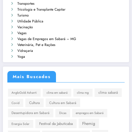
Transportes
Tricologia e Transplante Capitar
Turismo
Utilidade Pública
Vacinação
Vagas
Vagas de Empregos em Sabará – MG
Veterinária, Pet e Rações
Vidraçaria
Yoga
Mais Buscados
clima sabará
AngloGold Ashanti
clima em sabará
clima mg
Cultura
Cultura em Sabará
Covid
Desentupidora em Sabará
Dicas
empregos em Sabará
Fhemig
Festival da Jabuticaba
Energia Solar