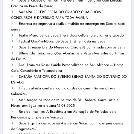
Sabará Recebe o Festival “Pra Geral” em 1º de Junho com Entrada
Gratuita na Praça do Barão
SABARÁ RECEBE FESTA DO CRIADOR COM SHOWS,
CONCURSOS E DIVERSÃO PARA TODA FAMÍLIA
Empresa de engenharia realiza mutirão de emprego em Sabará nesta
quinta
Teatro Municipal de Sabará terá show cultural gratuito neste sábado
Festival Ora-Pro-Nóbis, de Sabará, já tem data marcada
Sabará: reabertura do Museu do Ouro está confirmada com parceria
Última Chamada: Inscrições Abertas para Vagas Restantes do Trilhas
de Futuro
Dra. Thamires Rosa: Saúde Personalizada ao Seu Alcance – Home
Care, Consultório e Telemedicina
SABARÁ PARTICIPA DO EVENTO MINAS SANTA DO GOVERNO DO
ESTADO
InfraBrasil está contratando motoristas de caminhão munck em
Sabará-MG
Manutenção na rede deixa bairros de BH, Sabará, Santa Luzia e
Neves sem água nesta quarta-12-03-2025
Reis do Insulfilm: A Excelência em Aplicação de Películas para
Residências, Empresas e Veículos
Sabará ganha destaque na Assistência Social com nova presidência
do Cogemas-MG