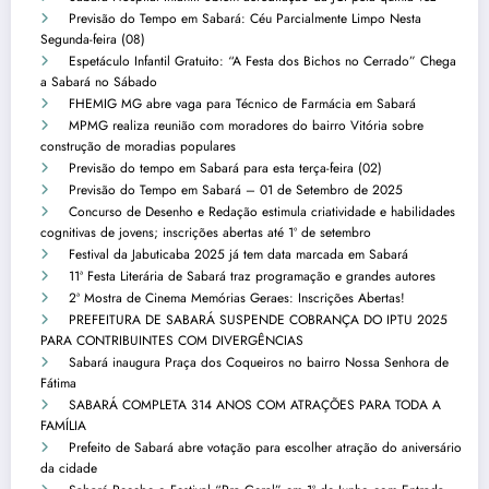
Previsão do Tempo em Sabará: Céu Parcialmente Limpo Nesta
Segunda-feira (08)
Espetáculo Infantil Gratuito: “A Festa dos Bichos no Cerrado” Chega
a Sabará no Sábado
FHEMIG MG abre vaga para Técnico de Farmácia em Sabará
MPMG realiza reunião com moradores do bairro Vitória sobre
construção de moradias populares
Previsão do tempo em Sabará para esta terça-feira (02)
Previsão do Tempo em Sabará – 01 de Setembro de 2025
Concurso de Desenho e Redação estimula criatividade e habilidades
cognitivas de jovens; inscrições abertas até 1º de setembro
Festival da Jabuticaba 2025 já tem data marcada em Sabará
11ª Festa Literária de Sabará traz programação e grandes autores
2ª Mostra de Cinema Memórias Geraes: Inscrições Abertas!
PREFEITURA DE SABARÁ SUSPENDE COBRANÇA DO IPTU 2025
PARA CONTRIBUINTES COM DIVERGÊNCIAS
Sabará inaugura Praça dos Coqueiros no bairro Nossa Senhora de
Fátima
SABARÁ COMPLETA 314 ANOS COM ATRAÇÕES PARA TODA A
FAMÍLIA
Prefeito de Sabará abre votação para escolher atração do aniversário
da cidade