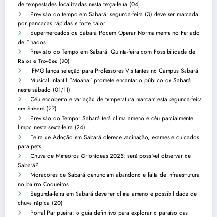
de tempestades localizadas nesta terça-feira (04)
Previsão do tempo em Sabará: segunda-feira (3) deve ser marcada
por pancadas rápidas e forte calor
Supermercados de Sabará Podem Operar Normalmente no Feriado
de Finados
Previsão do Tempo em Sabará: Quinta-feira com Possibilidade de
Raios e Trovões (30)
IFMG lança seleção para Professores Visitantes no Campus Sabará
Musical infantil “Moana” promete encantar o público de Sabará
neste sábado (01/11)
Céu encoberto e variação de temperatura marcam esta segunda-feira
em Sabará (27)
Previsão do Tempo: Sabará terá clima ameno e céu parcialmente
limpo nesta sexta-feira (24)
Feira de Adoção em Sabará oferece vacinação, exames e cuidados
para pets
Chuva de Meteoros Orionídeas 2025: será possível observar de
Sabará?
Moradores de Sabará denunciam abandono e falta de infraestrutura
no bairro Coqueiros
Segunda-feira em Sabará deve ter clima ameno e possibilidade de
chuva rápida (20)
Portal Paripueira: o guia definitivo para explorar o paraíso das