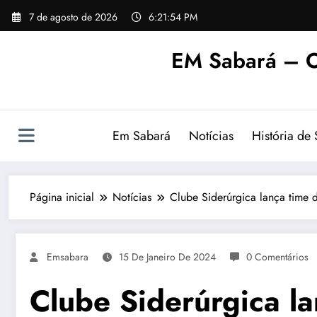
Pular
7 de agosto de 2026
6:21:54 PM
para
o
EM Sabará – O
conteúdo
Em Sabará
Notícias
História de
Página inicial
Notícias
Clube Siderúrgica lança time 
Emsabara
15 De Janeiro De 2024
0 Comentários
Clube Siderúrgica la