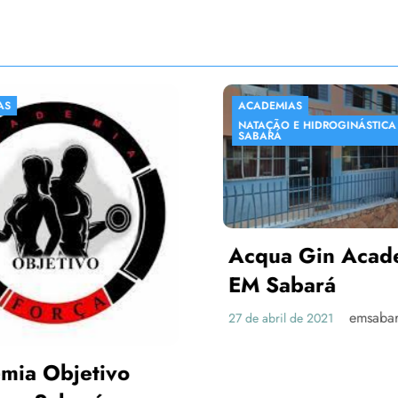
ACADEMIAS
NATAÇÃO E HIDROGINÁSTICA EM
SABARÁ
Acqua Gin Academia 
EM Sabará
emsabara
27 de abril de 2021
jetivo