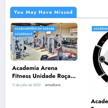
You May Have Missed
CABAMENTOS EM SABARÁ
ACADEMIAS
CADEMIAS
cademia Arena
itness Unidade Roça
rande – EM Sabará
emsabara
de julho de 2022
Academia Ob