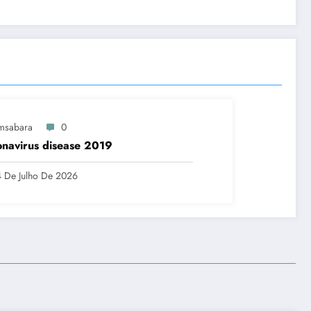
msabara
0
navirus disease 2019
 De Julho De 2026