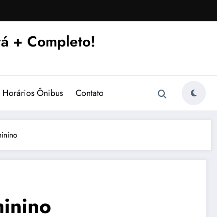
á + Completo!
Horários Ônibus
Contato
minino
minino