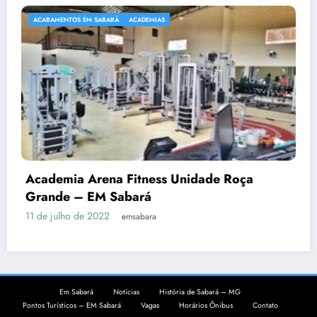
ACABAMENTOS EM SABARÁ
ACADEMIAS
Academia Arena Fitness Unidade Roça
Grande – EM Sabará
11 de julho de 2022
emsabara
Em Sabará
Notícias
História de Sabará – MG
Pontos Turísticos – EM Sabará
Vagas
Horários Ônibus
Contato