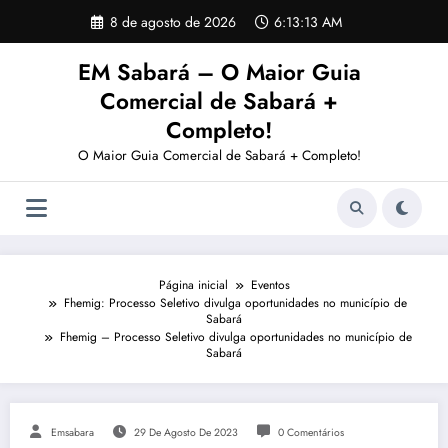
Pular
8 de agosto de 2026
6:13:13 AM
para
o
EM Sabará – O Maior Guia
conteúdo
Comercial de Sabará +
Completo!
O Maior Guia Comercial de Sabará + Completo!
Página inicial
Eventos
Fhemig: Processo Seletivo divulga oportunidades no município de
Sabará
Fhemig – Processo Seletivo divulga oportunidades no município de
Sabará
Emsabara
29 De Agosto De 2023
0 Comentários