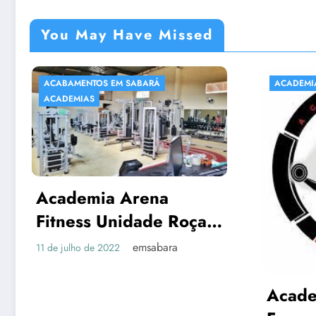
You May Have Missed
ACABAMENTOS EM SABARÁ
ACADEMIAS
ACADEMIAS
Academia Arena
Fitness Unidade Roça
Grande – EM Sabará
emsabara
11 de julho de 2022
Academia 