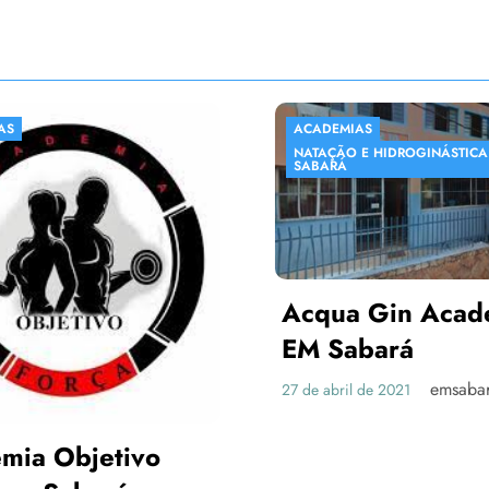
ACADEMIAS
NATAÇÃO E HIDROGINÁSTICA EM
SABARÁ
Acqua Gin Academia
EM Sabará
emsabara
27 de abril de 2021
Objetivo