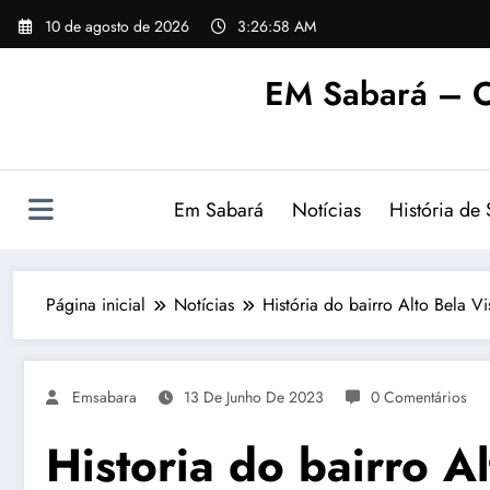
Pular
10 de agosto de 2026
3:26:58 AM
para
o
EM Sabará – O
conteúdo
Em Sabará
Notícias
História de
Página inicial
Notícias
História do bairro Alto Bela 
Emsabara
13 De Junho De 2023
0 Comentários
Historia do bairro A