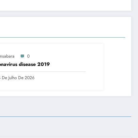
msabara
0
navirus disease 2019
 De Julho De 2026