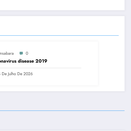
msabara
0
navirus disease 2019
 De Julho De 2026