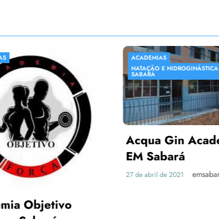
ACADEMIAS
NATAÇÃO E HIDROGINÁSTICA EM
SABARÁ
Acqua Gin Academia
EM Sabará
emsabara
27 de abril de 2021
Objetivo