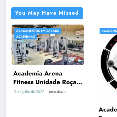
You May Have Missed
ACABAMENTOS EM SABARÁ
ACADEMIAS
ACADEMIAS
Academia Arena
Fitness Unidade Roça
Grande – EM Sabará
emsabara
1 de julho de 2022
Academia 