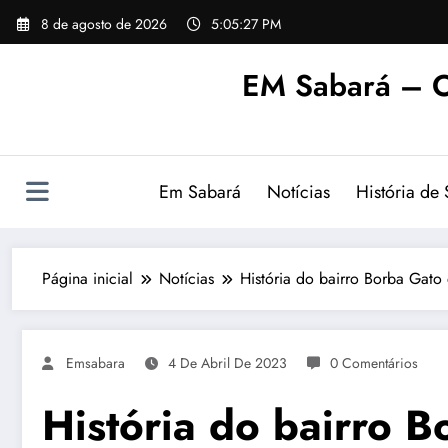
Pular
8 de agosto de 2026
5:05:27 PM
para
o
EM Sabará – O
conteúdo
Em Sabará
Notícias
História de
Página inicial
Notícias
História do bairro Borba Gat
Emsabara
4 De Abril De 2023
0 Comentários
História do bairro