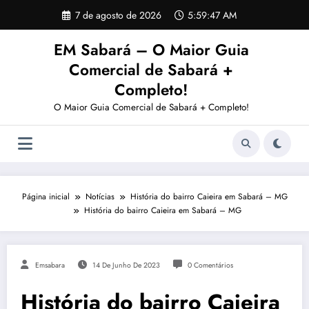
Pular
7 de agosto de 2026
5:59:47 AM
para
o
EM Sabará – O Maior Guia
conteúdo
Comercial de Sabará +
Completo!
O Maior Guia Comercial de Sabará + Completo!
Página inicial
Notícias
História do bairro Caieira em Sabará – MG
História do bairro Caieira em Sabará – MG
Emsabara
14 De Junho De 2023
0 Comentários
História do bairro Caieira