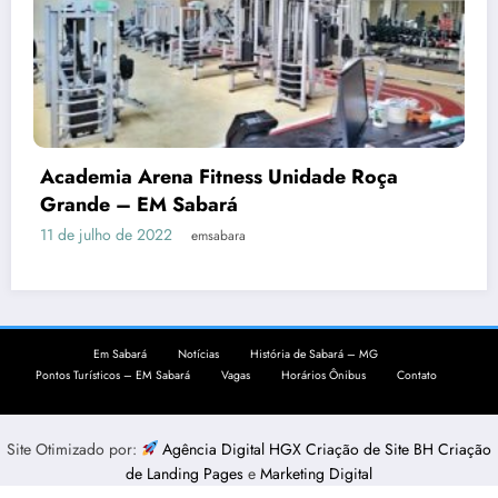
Academia Arena Fitness Unidade Roça
Grande – EM Sabará
11 de julho de 2022
emsabara
Em Sabará
Notícias
História de Sabará – MG
Pontos Turísticos – EM Sabará
Vagas
Horários Ônibus
Contato
Site Otimizado por:
Agência Digital HGX Criação de Site BH
Criação
de Landing Pages
e
Marketing Digital