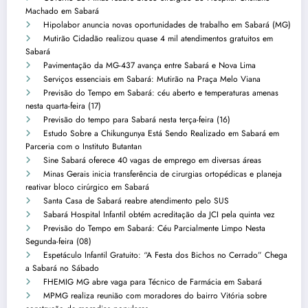
Machado em Sabará
Hipolabor anuncia novas oportunidades de trabalho em Sabará (MG)
Mutirão Cidadão realizou quase 4 mil atendimentos gratuitos em
Sabará
Pavimentação da MG-437 avança entre Sabará e Nova Lima
Serviços essenciais em Sabará: Mutirão na Praça Melo Viana
Previsão do Tempo em Sabará: céu aberto e temperaturas amenas
nesta quarta-feira (17)
Previsão do tempo para Sabará nesta terça-feira (16)
Estudo Sobre a Chikungunya Está Sendo Realizado em Sabará em
Parceria com o Instituto Butantan
Sine Sabará oferece 40 vagas de emprego em diversas áreas
Minas Gerais inicia transferência de cirurgias ortopédicas e planeja
reativar bloco cirúrgico em Sabará
Santa Casa de Sabará reabre atendimento pelo SUS
Sabará Hospital Infantil obtém acreditação da JCI pela quinta vez
Previsão do Tempo em Sabará: Céu Parcialmente Limpo Nesta
Segunda-feira (08)
Espetáculo Infantil Gratuito: “A Festa dos Bichos no Cerrado” Chega
a Sabará no Sábado
FHEMIG MG abre vaga para Técnico de Farmácia em Sabará
MPMG realiza reunião com moradores do bairro Vitória sobre