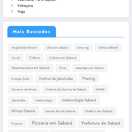
Vidraçaria
Yoga
Mais Buscados
clima sabará
AngloGold Ashanti
clima em sabará
clima mg
Cultura
Cultura em Sabará
Covid
Desentupidora em Sabará
Dicas
empregos em Sabará
Fhemig
Festival da Jabuticaba
Energia Solar
inmet
Governo de Minas
história dos bairros de Sabará
meteorologia Sabará
jabuticaba
meteorologia
Minas Gerais
nascer do sol sabará
Onde ir em Sabará
Pizzaria em Sabará
Prefeitura de Sabará
Pizzaria