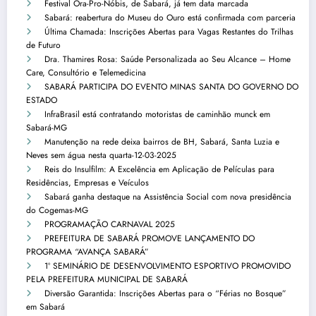
Festival Ora-Pro-Nóbis, de Sabará, já tem data marcada
Sabará: reabertura do Museu do Ouro está confirmada com parceria
Última Chamada: Inscrições Abertas para Vagas Restantes do Trilhas
de Futuro
Dra. Thamires Rosa: Saúde Personalizada ao Seu Alcance – Home
Care, Consultório e Telemedicina
SABARÁ PARTICIPA DO EVENTO MINAS SANTA DO GOVERNO DO
ESTADO
InfraBrasil está contratando motoristas de caminhão munck em
Sabará-MG
Manutenção na rede deixa bairros de BH, Sabará, Santa Luzia e
Neves sem água nesta quarta-12-03-2025
Reis do Insulfilm: A Excelência em Aplicação de Películas para
Residências, Empresas e Veículos
Sabará ganha destaque na Assistência Social com nova presidência
do Cogemas-MG
PROGRAMAÇÃO CARNAVAL 2025
PREFEITURA DE SABARÁ PROMOVE LANÇAMENTO DO
PROGRAMA “AVANÇA SABARÁ”
1º SEMINÁRIO DE DESENVOLVIMENTO ESPORTIVO PROMOVIDO
PELA PREFEITURA MUNICIPAL DE SABARÁ
Diversão Garantida: Inscrições Abertas para o “Férias no Bosque”
em Sabará