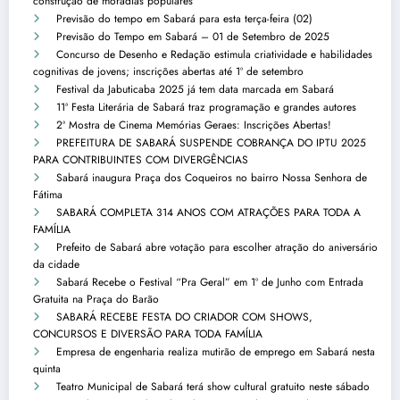
construção de moradias populares
Previsão do tempo em Sabará para esta terça-feira (02)
Previsão do Tempo em Sabará – 01 de Setembro de 2025
Concurso de Desenho e Redação estimula criatividade e habilidades
cognitivas de jovens; inscrições abertas até 1º de setembro
Festival da Jabuticaba 2025 já tem data marcada em Sabará
11ª Festa Literária de Sabará traz programação e grandes autores
2ª Mostra de Cinema Memórias Geraes: Inscrições Abertas!
PREFEITURA DE SABARÁ SUSPENDE COBRANÇA DO IPTU 2025
PARA CONTRIBUINTES COM DIVERGÊNCIAS
Sabará inaugura Praça dos Coqueiros no bairro Nossa Senhora de
Fátima
SABARÁ COMPLETA 314 ANOS COM ATRAÇÕES PARA TODA A
FAMÍLIA
Prefeito de Sabará abre votação para escolher atração do aniversário
da cidade
Sabará Recebe o Festival “Pra Geral” em 1º de Junho com Entrada
Gratuita na Praça do Barão
SABARÁ RECEBE FESTA DO CRIADOR COM SHOWS,
CONCURSOS E DIVERSÃO PARA TODA FAMÍLIA
Empresa de engenharia realiza mutirão de emprego em Sabará nesta
quinta
Teatro Municipal de Sabará terá show cultural gratuito neste sábado