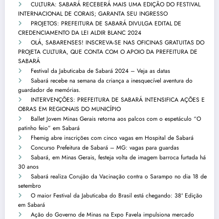
CULTURA: SABARÁ RECEBERÁ MAIS UMA EDIÇÃO DO FESTIVAL
INTERNACIONAL DE CORAIS; GARANTA SEU INGRESSO
PROJETOS: PREFEITURA DE SABARÁ DIVULGA EDITAL DE
CREDENCIAMENTO DA LEI ALDIR BLANC 2024
OLÁ, SABARENSES! INSCREVA-SE NAS OFICINAS GRATUITAS DO
PROJETA CULTURA, QUE CONTA COM O APOIO DA PREFEITURA DE
SABARÁ
Festival da Jabuticaba de Sabará 2024 – Veja as datas
Sabará recebe na semana da criança a inesquecível aventura do
guardador de memórias.
INTERVENÇÕES: PREFEITURA DE SABARÁ INTENSIFICA AÇÕES E
OBRAS EM REGIONAIS DO MUNICÍPIO
Ballet Jovem Minas Gerais retorna aos palcos com o espetáculo “O
patinho feio” em Sabará
Fhemig abre inscrições com cinco vagas em Hospital de Sabará
Concurso Prefeitura de Sabará – MG: vagas para guardas
Sabará, em Minas Gerais, festeja volta de imagem barroca furtada há
30 anos
Sabará realiza Corujão da Vacinação contra o Sarampo no dia 18 de
setembro
O maior Festival da Jabuticaba do Brasil está chegando: 38ª Edição
em Sabará
Ação do Governo de Minas na Expo Favela impulsiona mercado