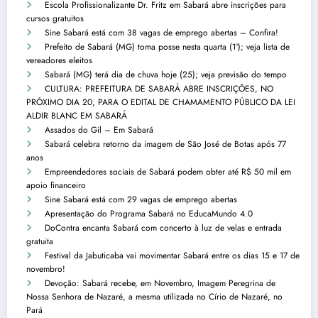
Escola Profissionalizante Dr. Fritz em Sabará abre inscrições para
cursos gratuitos
Sine Sabará está com 38 vagas de emprego abertas – Confira!
Prefeito de Sabará (MG) toma posse nesta quarta (1º); veja lista de
vereadores eleitos
Sabará (MG) terá dia de chuva hoje (25); veja previsão do tempo
CULTURA: PREFEITURA DE SABARÁ ABRE INSCRIÇÕES, NO
PRÓXIMO DIA 20, PARA O EDITAL DE CHAMAMENTO PÚBLICO DA LEI
ALDIR BLANC EM SABARÁ
Assados do Gil – Em Sabará
Sabará celebra retorno da imagem de São José de Botas após 77
anos
Empreendedores sociais de Sabará podem obter até R$ 50 mil em
apoio financeiro
Sine Sabará está com 29 vagas de emprego abertas
Apresentação do Programa Sabará no EducaMundo 4.0
DoContra encanta Sabará com concerto à luz de velas e entrada
gratuita
Festival da Jabuticaba vai movimentar Sabará entre os dias 15 e 17 de
novembro!
Devoção: Sabará recebe, em Novembro, Imagem Peregrina de
Nossa Senhora de Nazaré, a mesma utilizada no Círio de Nazaré, no
Pará