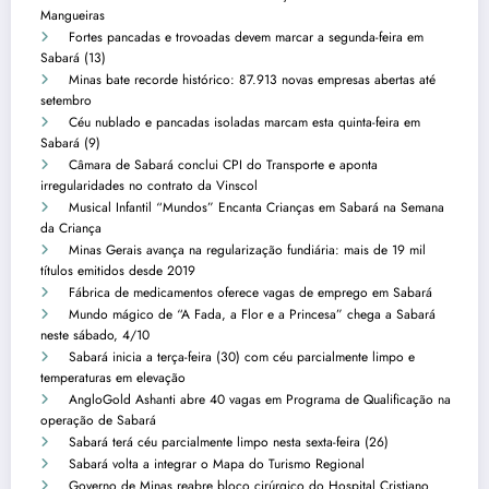
Mangueiras
Fortes pancadas e trovoadas devem marcar a segunda-feira em
Sabará (13)
Minas bate recorde histórico: 87.913 novas empresas abertas até
setembro
Céu nublado e pancadas isoladas marcam esta quinta-feira em
Sabará (9)
Câmara de Sabará conclui CPI do Transporte e aponta
irregularidades no contrato da Vinscol
Musical Infantil “Mundos” Encanta Crianças em Sabará na Semana
da Criança
Minas Gerais avança na regularização fundiária: mais de 19 mil
títulos emitidos desde 2019
Fábrica de medicamentos oferece vagas de emprego em Sabará
Mundo mágico de “A Fada, a Flor e a Princesa” chega a Sabará
neste sábado, 4/10
Sabará inicia a terça-feira (30) com céu parcialmente limpo e
temperaturas em elevação
AngloGold Ashanti abre 40 vagas em Programa de Qualificação na
operação de Sabará
Sabará terá céu parcialmente limpo nesta sexta-feira (26)
Sabará volta a integrar o Mapa do Turismo Regional
Governo de Minas reabre bloco cirúrgico do Hospital Cristiano