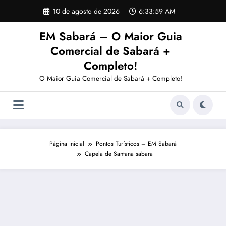
Pular
10 de agosto de 2026
6:34:00 AM
para
o
EM Sabará – O Maior Guia
conteúdo
Comercial de Sabará +
Completo!
O Maior Guia Comercial de Sabará + Completo!
Página inicial
Pontos Turísticos – EM Sabará
Capela de Santana sabara