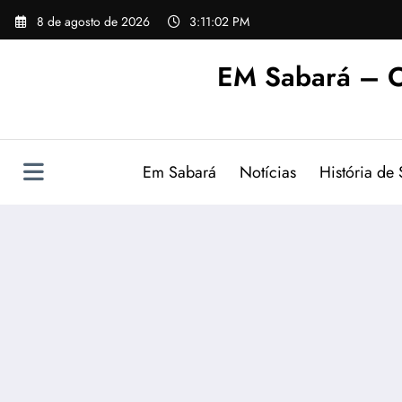
Pular
8 de agosto de 2026
3:11:03 PM
para
o
EM Sabará – O
conteúdo
Em Sabará
Notícias
História de