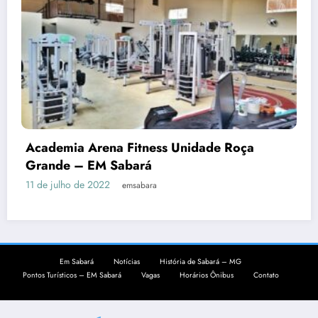
Academia Arena Fitness Unidade Roça
Grande – EM Sabará
11 de julho de 2022
emsabara
Em Sabará
Notícias
História de Sabará – MG
Pontos Turísticos – EM Sabará
Vagas
Horários Ônibus
Contato