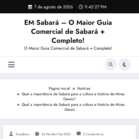
Pular
7 de agosto de 2026
9:42:27 PM
para
o
EM Sabará – O Maior Guia
conteúdo
Comercial de Sabará +
Completo!
O Maior Guia Comercial de Sabará + Completo!
Página inicial
Notícias
Qual a importância de Sabará para a cultura e história de Minas
Gerais?
Qual a importância de Sabará para a cultura e história de Minas
Gerais
Emsabara
26 De Abril De 2023
0 Comentários