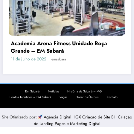
Academia Arena Fitness Unidade Roça
Grande – EM Sabará
11 de julho de 2022
emsabara
Em Sabará
Notícias
História de Sabará – MG
Pontos Turísticos – EM Sabará
Vagas
Horários Ônibus
Contato
Site Otimizado por:
Agência Digital HGX Criação de Site BH
Criação
de Landing Pages
e
Marketing Digital