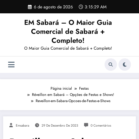
Pular
6 de agosto de 2026
3:15:29 AM
para
o
EM Sabará – O Maior Guia
conteúdo
Comercial de Sabará +
Completo!
O Maior Guia Comercial de Sabará + Completo!
Página inicial
Festas
Réveillon em Sabará – Opções de Festas e Shows!
Reveillon-em-Sabara-Opcoes-de-Festas-e-Shows
Emsabara
29 De Dezembro De 2023
0 Comentários