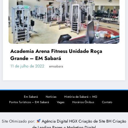
Academia Arena Fitness Unidade Roça
Grande – EM Sabará
11 de julho de 2022
emsabara
Em Sabará
Notícias
História de Sabará – MG
Pontos Turísticos – EM Sabará
Vagas
Horários Ônibus
Contato
Site Otimizado por:
Agência Digital HGX Criação de Site BH
Criação