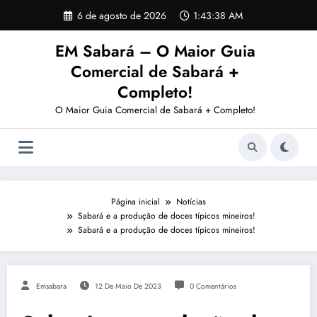
Pular
6 de agosto de 2026
1:43:38 AM
para
o
EM Sabará – O Maior Guia
conteúdo
Comercial de Sabará +
Completo!
O Maior Guia Comercial de Sabará + Completo!
Página inicial
Notícias
Sabará e a produção de doces típicos mineiros!
Sabará e a produção de doces típicos mineiros!
Emsabara
12 De Maio De 2023
0 Comentários