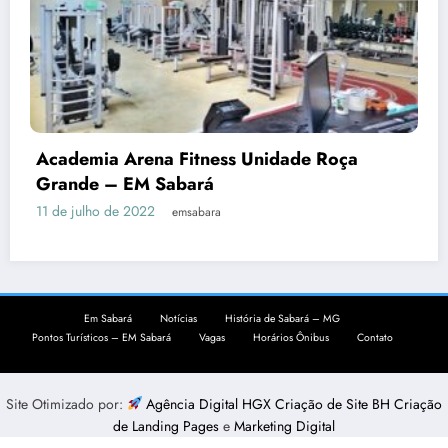
Academia Arena Fitness Unidade Roça
Grande – EM Sabará
11 de julho de 2022
emsabara
Em Sabará
Notícias
História de Sabará – MG
Pontos Turísticos – EM Sabará
Vagas
Horários Ônibus
Contato
Site Otimizado por:
Agência Digital HGX Criação de Site BH
Criação
de Landing Pages
e
Marketing Digital