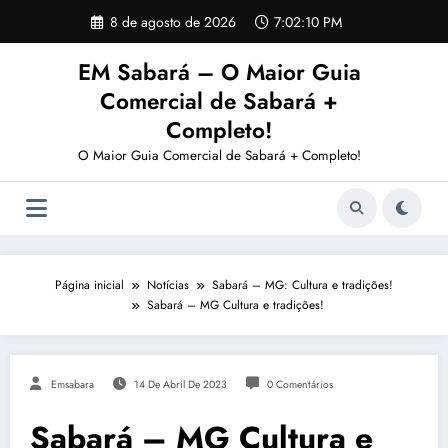
Pular
8 de agosto de 2026
7:02:10 PM
para
o
EM Sabará – O Maior Guia
conteúdo
Comercial de Sabará +
Completo!
O Maior Guia Comercial de Sabará + Completo!
Página inicial
Notícias
Sabará – MG: Cultura e tradições!
Sabará – MG Cultura e tradições!
Emsabara
14 De Abril De 2023
0 Comentários
Sabará – MG Cultura e