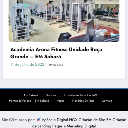
Academia Arena Fitness Unidade Roça
Grande – EM Sabará
11 de julho de 2022
emsabara
Em Sabará
Notícias
História de Sabará – MG
Pontos Turísticos – EM Sabará
Vagas
Horários Ônibus
Contato
Site Otimizado por:
Agência Digital HGX Criação de Site BH
Criação
de Landing Pages
e
Marketing Digital