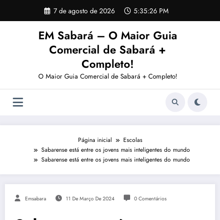
Pular
7 de agosto de 2026
5:35:26 PM
para
o
EM Sabará – O Maior Guia
conteúdo
Comercial de Sabará +
Completo!
O Maior Guia Comercial de Sabará + Completo!
Página inicial
Escolas
Sabarense está entre os jovens mais inteligentes do mundo
Sabarense está entre os jovens mais inteligentes do mundo
Emsabara
11 De Março De 2024
0 Comentários