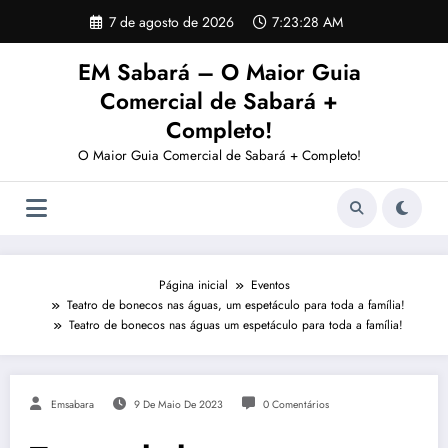
Pular
7 de agosto de 2026
7:23:28 AM
para
o
EM Sabará – O Maior Guia
conteúdo
Comercial de Sabará +
Completo!
O Maior Guia Comercial de Sabará + Completo!
Página inicial
Eventos
Teatro de bonecos nas águas, um espetáculo para toda a família!
Teatro de bonecos nas águas um espetáculo para toda a família!
Emsabara
9 De Maio De 2023
0 Comentários